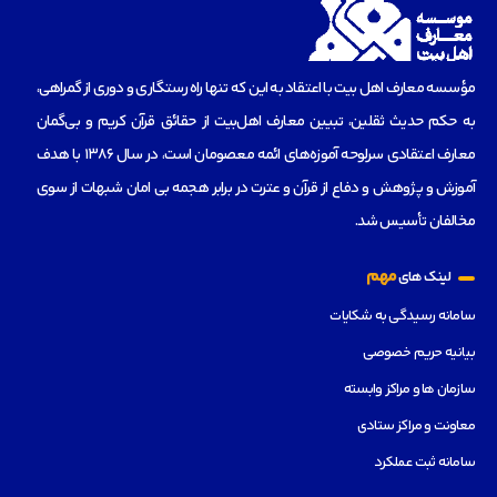
مؤسسه‌ معارف اهل بیت با اعتقاد به این که تنها راه رستگاری و دوری از گمراهی،
به حکم حدیث ثقلین، تبیین معارف اهل‌بیت از حقائق قرآن کریم و بی‌گمان
معارف اعتقادی سرلوحه آموزه‌های ائمه معصومان است، در سال 1386 با هدف
آموزش و پژوهش و دفاع از قرآن و عترت در برابر هجمه بی امان شبهات از سوی
مخالفان تأسیس شد.
مهم
لینک های
سامانه رسیدگی به شکایات
بیانیه حریم خصوصی
سازمان ها و مراکز وابسته
معاونت و مراکز ستادی
سامانه ثبت عملکرد