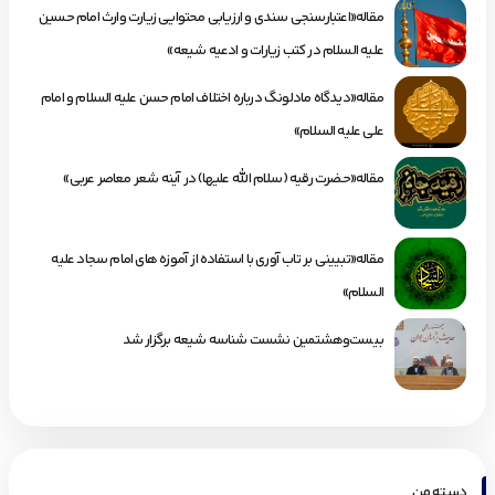
مقاله«اعتبارسنجی سندی و ارزیابی محتوایی زیارت وارث امام حسین
علیه السلام در کتب زیارات و ادعیه شیعه»
مقاله«دیدگاه مادلونگ درباره اختلاف امام حسن علیه السلام و امام
علی علیه السلام»
مقاله«حضرت رقیه (سلام الله علیها) در آینه شعر معاصر عربی»
مقاله«تبیینی بر تاب آوری با استفاده از آموزه های امام سجاد علیه
السلام»
بیست‌وهشتمین نشست شناسه شیعه برگزار شد
دسته من