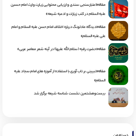
مقاله«اعتبارسنجی سندی و ارزیابی محتوایی زیارت وارث امام حسین
علیه السلام در کتب زیارات و ادعیه شیعه»
مقاله«دیدگاه مادلونگ درباره اختلاف امام حسن علیه السلام و امام
علی علیه السلام»
مقاله«حضرت رقیه (سلام الله علیها) در آینه شعر معاصر عربی»
مقاله«تبیینی بر تاب آوری با استفاده از آموزه های امام سجاد علیه
السلام»
بیست‌وهشتمین نشست شناسه شیعه برگزار شد
دسته من