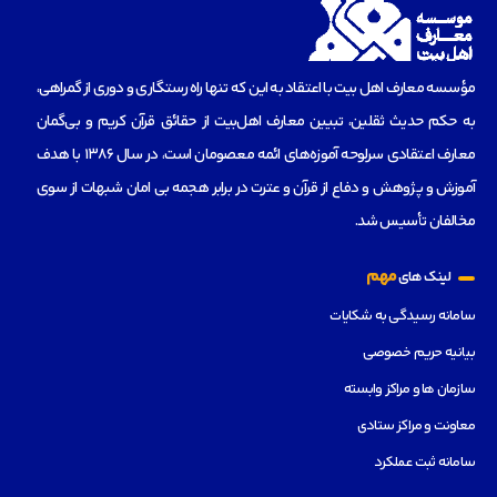
مؤسسه‌ معارف اهل بیت با اعتقاد به این که تنها راه رستگاری و دوری از گمراهی،
به حکم حدیث ثقلین، تبیین معارف اهل‌بیت از حقائق قرآن کریم و بی‌گمان
معارف اعتقادی سرلوحه آموزه‌های ائمه معصومان است، در سال 1386 با هدف
آموزش و پژوهش و دفاع از قرآن و عترت در برابر هجمه بی امان شبهات از سوی
مخالفان تأسیس شد.
مهم
لینک های
سامانه رسیدگی به شکایات
بیانیه حریم خصوصی
سازمان ها و مراکز وابسته
معاونت و مراکز ستادی
سامانه ثبت عملکرد