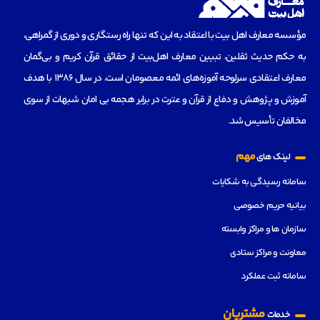
مؤسسه‌ معارف اهل بیت با اعتقاد به این که تنها راه رستگاری و دوری از گمراهی،
به حکم حدیث ثقلین، تبیین معارف اهل‌بیت از حقائق قرآن کریم و بی‌گمان
معارف اعتقادی سرلوحه آموزه‌های ائمه معصومان است، در سال 1386 با هدف
آموزش و پژوهش و دفاع از قرآن و عترت در برابر هجمه بی امان شبهات از سوی
مخالفان تأسیس شد.
مهم
لینک های
سامانه رسیدگی به شکایات
بیانیه حریم خصوصی
سازمان ها و مراکز وابسته
معاونت و مراکز ستادی
سامانه ثبت عملکرد
مشتریان
خدمات