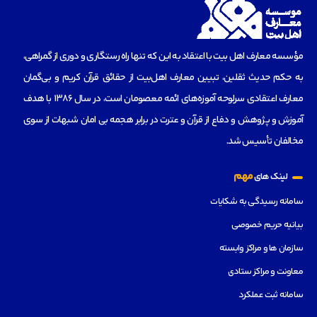
مؤسسه‌ معارف اهل بیت با اعتقاد به این که تنها راه رستگاری و دوری از گمراهی،
به حکم حدیث ثقلین، تبیین معارف اهل‌بیت از حقائق قرآن کریم و بی‌گمان
معارف اعتقادی سرلوحه آموزه‌های ائمه معصومان است، در سال 1386 با هدف
آموزش و پژوهش و دفاع از قرآن و عترت در برابر هجمه بی امان شبهات از سوی
مخالفان تأسیس شد.
مهم
لینک های
سامانه رسیدگی به شکایات
بیانیه حریم خصوصی
سازمان ها و مراکز وابسته
معاونت و مراکز ستادی
سامانه ثبت عملکرد