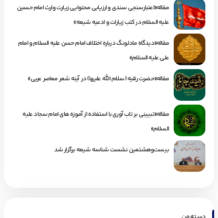
مقاله«اعتبارسنجی سندی و ارزیابی محتوایی زیارت وارث امام حسین
علیه السلام در کتب زیارات و ادعیه شیعه»
مقاله«دیدگاه مادلونگ درباره اختلاف امام حسن علیه السلام و امام
علی علیه السلام»
مقاله«حضرت رقیه (سلام الله علیها) در آینه شعر معاصر عربی»
مقاله«تبیینی بر تاب آوری با استفاده از آموزه های امام سجاد علیه
السلام»
بیست‌وهشتمین نشست شناسه شیعه برگزار شد
دسته من