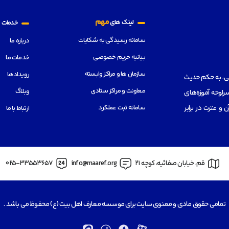
م
مهم
لینک های
خدمات
سامانه رسیدگی به شکایات
درباره ما
بیانیه حریم خصوصی
خدمات ما
سازمان ها و مراکز وابسته
رویدادها
هی، به حکم حدیث
معاونت و مراکز ستادی
وبلاگ
رلوحه آموزه‌های
سامانه ثبت عملکرد
از قرآن و عترت در برابر
ارتباط با ما
قم، خیابان صفائیه، کوچه 21
info@maaref.org
025-33553657
تمامی حقوق مادی و معنوی سایت برای موسسه معارف اهل بیت (ع) محفوظ می باشد .