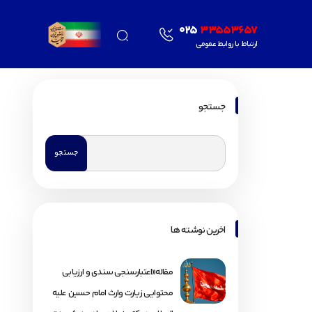
025
33553657
ارتباط با روابط عمومی
جستجو
اخرین نوشته ها
مقاله«اعتبارسنجی سندی و ارزیابی
محتوایی زیارت وارث امام حسین علیه