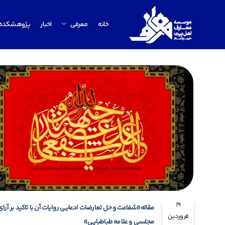
خانه
معرفی
اخبار
پژوهشکده
19
مقاله«شفاعت و حل تعارضات ادعایی روایات آن با تاکید بر آرای
فروردین
مجلسی و علامه طباطبایی»