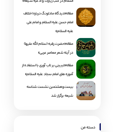
السلام در کتب زیارات و ادعیه شیعه»
مقاله«دیدگاه مادلونگ درباره اختلاف
امام حسن علیه السلام و امام علی
علیه السلام»
مقاله«حضرت رقیه (سلام الله علیها)
در آینه شعر معاصر عربی»
مقاله«تبیینی بر تاب آوری با استفاده از
آموزه های امام سجاد علیه السلام»
بیست‌وهشتمین نشست شناسه
شیعه برگزار شد
دسته من