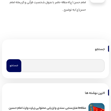
امام حسن (ع)» مقالە حاضر با عنوان شخصیت قرآنی و کریمانە امام
حسن(ع)،به توضیح...
جستجو
اخرین نوشته ها
مقاله«اعتبارسنجی سندی و ارزیابی محتوایی زیارت وارث امام حسین