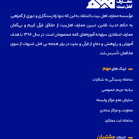
مؤسسه‌ معارف اهل بیت با اعتقاد به این که تنها راه رستگاری و دوری از گمراهی،
به حکم حدیث ثقلین، تبیین معارف اهل‌بیت از حقائق قرآن کریم و بی‌گمان
معارف اعتقادی سرلوحه آموزه‌های ائمه معصومان است، در سال 1386 با هدف
آموزش و پژوهش و دفاع از قرآن و عترت در برابر هجمه بی امان شبهات از سوی
مخالفان تأسیس شد.
مهم
لینک های
سامانه رسیدگی به شکایات
بیانیه حریم خصوصی
سازمان ها و مراکز وابسته
معاونت و مراکز ستادی
سامانه ثبت عملکرد
مشتریان
خدمات