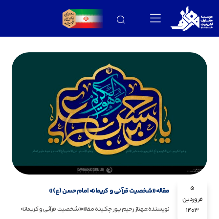
5
مقاله«شخصیت قرآنی و کریمانه امام حسن (ع)»
فروردین
نویسنده:مهناز رحیم پور چکیده مقاله«شخصیت قرآنی و کریمانه
1403