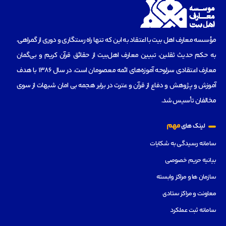
مؤسسه‌ معارف اهل بیت با اعتقاد به این که تنها راه رستگاری و دوری از گمراهی،
به حکم حدیث ثقلین، تبیین معارف اهل‌بیت از حقائق قرآن کریم و بی‌گمان
معارف اعتقادی سرلوحه آموزه‌های ائمه معصومان است، در سال 1386 با هدف
آموزش و پژوهش و دفاع از قرآن و عترت در برابر هجمه بی امان شبهات از سوی
مخالفان تأسیس شد.
مهم
لینک های
سامانه رسیدگی به شکایات
بیانیه حریم خصوصی
سازمان ها و مراکز وابسته
معاونت و مراکز ستادی
سامانه ثبت عملکرد