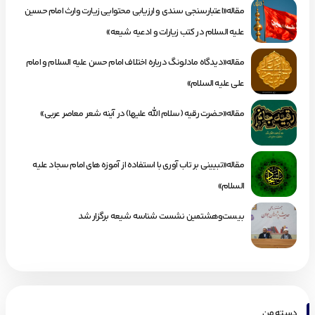
مقاله«اعتبارسنجی سندی و ارزیابی محتوایی زیارت وارث امام حسین
علیه السلام در کتب زیارات و ادعیه شیعه»
مقاله«دیدگاه مادلونگ درباره اختلاف امام حسن علیه السلام و امام
علی علیه السلام»
مقاله«حضرت رقیه (سلام الله علیها) در آینه شعر معاصر عربی»
مقاله«تبیینی بر تاب آوری با استفاده از آموزه های امام سجاد علیه
السلام»
بیست‌وهشتمین نشست شناسه شیعه برگزار شد
دسته من