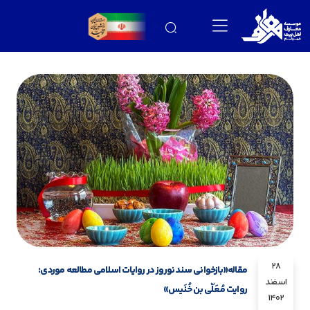
28
مقاله«بازخوانی سند نوروز در روایات اسلامی مطالعه موردی:
اسفند
روایت مُعَلّی بن خُنَیس»
1402