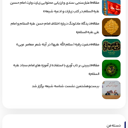
مقاله«اعتبارسنجی سندی و ارزیابی محتوایی زیارت وارث امام حسین
علیه السلام در کتب زیارات و ادعیه شیعه»
مقاله«دیدگاه مادلونگ درباره اختلاف امام حسن علیه السلام و امام
علی علیه السلام»
مقاله«حضرت رقیه (سلام الله علیها) در آینه شعر معاصر عربی»
مقاله«تبیینی بر تاب آوری با استفاده از آموزه های امام سجاد علیه
السلام»
بیست‌وهشتمین نشست شناسه شیعه برگزار شد
دسته من