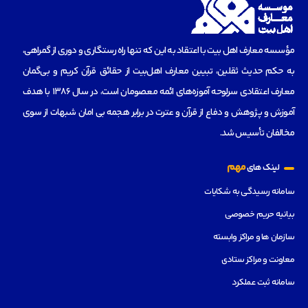
مؤسسه‌ معارف اهل بیت با اعتقاد به این که تنها راه رستگاری و دوری از گمراهی،
به حکم حدیث ثقلین، تبیین معارف اهل‌بیت از حقائق قرآن کریم و بی‌گمان
معارف اعتقادی سرلوحه آموزه‌های ائمه معصومان است، در سال 1386 با هدف
آموزش و پژوهش و دفاع از قرآن و عترت در برابر هجمه بی امان شبهات از سوی
مخالفان تأسیس شد.
مهم
لینک های
سامانه رسیدگی به شکایات
بیانیه حریم خصوصی
سازمان ها و مراکز وابسته
معاونت و مراکز ستادی
سامانه ثبت عملکرد