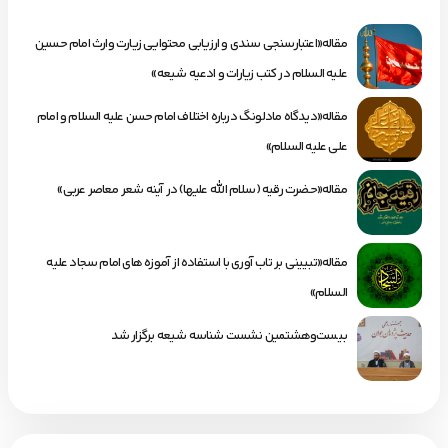
مقاله«اعتبارسنجی سندی و ارزیابی محتوایی زیارت وارث امام حسین
علیه السلام در کتب زیارات و ادعیه شیعه»
مقاله«دیدگاه مادلونگ درباره اختلاف امام حسن علیه السلام و امام
علی علیه السلام»
مقاله«حضرت رقیه (سلام الله علیها) در آینه شعر معاصر عربی»
مقاله«تبیینی بر تاب آوری با استفاده از آموزه های امام سجاد علیه
السلام»
بیست‌وهشتمین نشست شناسه شیعه برگزار شد