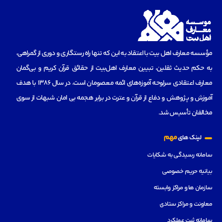
مؤسسه‌ معارف اهل بیت با اعتقاد به این که تنها راه رستگاری و دوری از گمراهی،
به حکم حدیث ثقلین، تبیین معارف اهل‌بیت از حقائق قرآن کریم و بی‌گمان
معارف اعتقادی سرلوحه آموزه‌های ائمه معصومان است، در سال 1386 با هدف
آموزش و پژوهش و دفاع از قرآن و عترت در برابر هجمه بی امان شبهات از سوی
مخالفان تأسیس شد.
مهم
لینک های
سامانه رسیدگی به شکایات
بیانیه حریم خصوصی
سازمان ها و مراکز وابسته
معاونت و مراکز ستادی
سامانه ثبت عملکرد