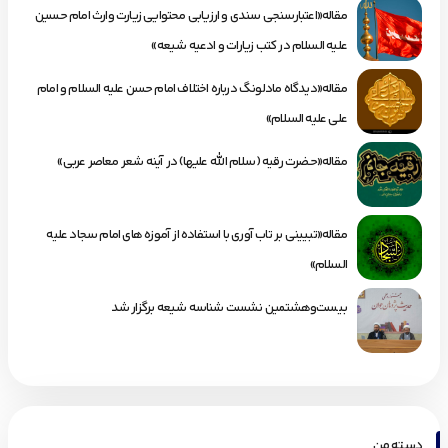
مقاله«اعتبارسنجی سندی و ارزیابی محتوایی زیارت وارث امام حسین
علیه السلام در کتب زیارات و ادعیه شیعه»
مقاله«دیدگاه مادلونگ درباره اختلاف امام حسن علیه السلام و امام
علی علیه السلام»
مقاله«حضرت رقیه (سلام الله علیها) در آینه شعر معاصر عربی»
مقاله«تبیینی بر تاب آوری با استفاده از آموزه های امام سجاد علیه
السلام»
بیست‌وهشتمین نشست شناسه شیعه برگزار شد
دسته من