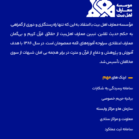
مؤسسه‌ معارف اهل بیت با اعتقاد به این که تنها راه رستگاری و دوری از گمراهی،
به حکم حدیث ثقلین، تبیین معارف اهل‌بیت از حقائق قرآن کریم و بی‌گمان
معارف اعتقادی سرلوحه آموزه‌های ائمه معصومان است، در سال 1386 با هدف
آموزش و پژوهش و دفاع از قرآن و عترت در برابر هجمه بی امان شبهات از سوی
مخالفان تأسیس شد.
مهم
لینک های
سامانه رسیدگی به شکایات
بیانیه حریم خصوصی
سازمان ها و مراکز وابسته
معاونت و مراکز ستادی
سامانه ثبت عملکرد