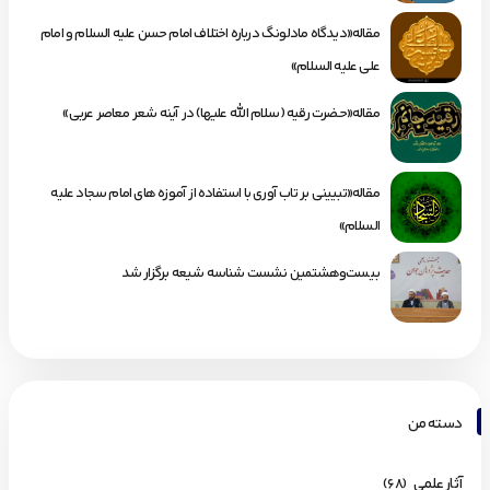
مقاله«دیدگاه مادلونگ درباره اختلاف امام حسن علیه السلام و امام
علی علیه السلام»
مقاله«حضرت رقیه (سلام الله علیها) در آینه شعر معاصر عربی»
مقاله«تبیینی بر تاب آوری با استفاده از آموزه های امام سجاد علیه
السلام»
بیست‌وهشتمین نشست شناسه شیعه برگزار شد
دسته من
آثار علمی
(68)