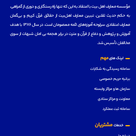
مؤسسه‌ معارف اهل بیت با اعتقاد به این که تنها راه رستگاری و دوری از گمراهی،
به حکم حدیث ثقلین، تبیین معارف اهل‌بیت از حقائق قرآن کریم و بی‌گمان
معارف اعتقادی سرلوحه آموزه‌های ائمه معصومان است، در سال 1386 با هدف
آموزش و پژوهش و دفاع از قرآن و عترت در برابر هجمه بی امان شبهات از سوی
مخالفان تأسیس شد.
مهم
لینک های
سامانه رسیدگی به شکایات
بیانیه حریم خصوصی
سازمان ها و مراکز وابسته
معاونت و مراکز ستادی
سامانه ثبت عملکرد
مشتریان
خدمات