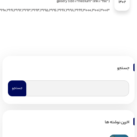
[gallery size="medium" link="file"
1402
جستجو
اخرین نوشته ها