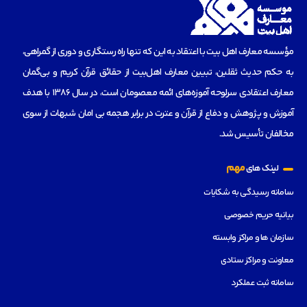
مؤسسه‌ معارف اهل بیت با اعتقاد به این که تنها راه رستگاری و دوری از گمراهی،
به حکم حدیث ثقلین، تبیین معارف اهل‌بیت از حقائق قرآن کریم و بی‌گمان
معارف اعتقادی سرلوحه آموزه‌های ائمه معصومان است، در سال 1386 با هدف
آموزش و پژوهش و دفاع از قرآن و عترت در برابر هجمه بی امان شبهات از سوی
مخالفان تأسیس شد.
مهم
لینک های
سامانه رسیدگی به شکایات
بیانیه حریم خصوصی
سازمان ها و مراکز وابسته
معاونت و مراکز ستادی
سامانه ثبت عملکرد