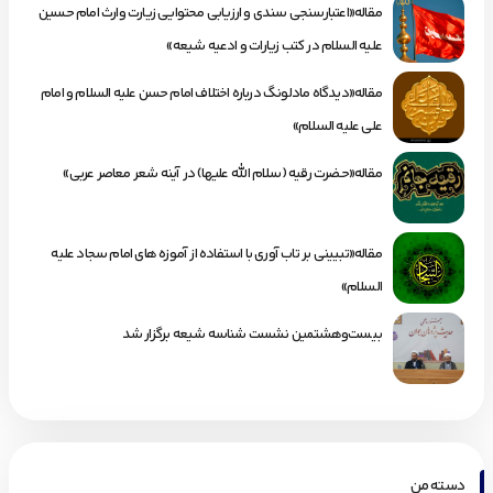
مقاله«اعتبارسنجی سندی و ارزیابی محتوایی زیارت وارث امام حسین
علیه السلام در کتب زیارات و ادعیه شیعه»
مقاله«دیدگاه مادلونگ درباره اختلاف امام حسن علیه السلام و امام
علی علیه السلام»
مقاله«حضرت رقیه (سلام الله علیها) در آینه شعر معاصر عربی»
مقاله«تبیینی بر تاب آوری با استفاده از آموزه های امام سجاد علیه
السلام»
بیست‌وهشتمین نشست شناسه شیعه برگزار شد
دسته من