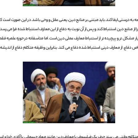
عه به درستی ایفا کند، باید مبتنی بر منابع دین، یعنی عقل و وحی باشد. در این صورت است که
از منابع دین استنباط کند و پس از آن نوبت به دفاع از این معارف استنباط شده فرا می رسد.
مشکل تر و پیچیده تر از استنباط معارف عملی دین است. اما متاسفانه در حوزه علمیه فقط ا
ص دفاع، از معارف دینی استنباط شده دفاع می کند. بنابراین وظیفه متکلم دفاع از اند
 متکلم وقتی می بیند حرف یک فیلسوف با معارف دین مانند معاد جسمانی یا آزادی خدا و انس