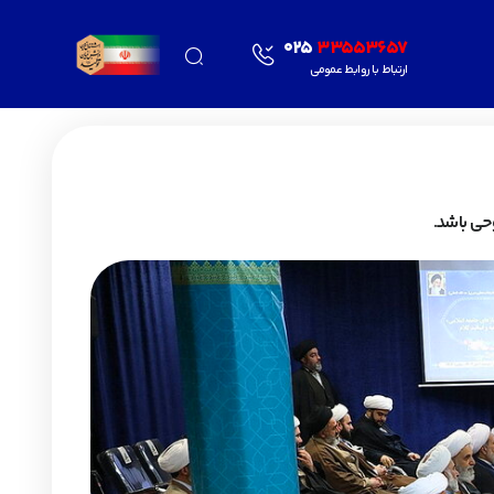
025
33553657
ارتباط با روابط عمومی
وحی باشد.