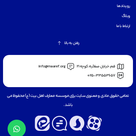
رویدادها
وبلاگ
ارتباط با ما
رفتن به بالا
قم، خیابان صفائیه، کوچه 21
info@maaref.org
025-33553657
تمامی حقوق مادی و معنوی سایت برای موسسه معارف اهل بیت (ع) محفوظ می
باشد .