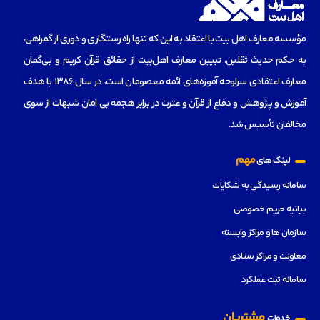
مؤسسه‌ معارف اهل بیت با اعتقاد به این که تنها راه رستگاری و دوری از گمراهی،
به حکم حدیث ثقلین، تبیین معارف اهل‌بیت از حقائق قرآن کریم و بی‌گمان
معارف اعتقادی سرلوحه آموزه‌های ائمه معصومان است، در سال 1386 با هدف
آموزش و پژوهش و دفاع از قرآن و عترت در برابر هجمه بی امان شبهات از سوی
مخالفان تأسیس شد.
مهم
لینک های
سامانه رسیدگی به شکایات
بیانیه حریم خصوصی
سازمان ها و مراکز وابسته
معاونت و مراکز ستادی
سامانه ثبت عملکرد
مشتریان
خدمات