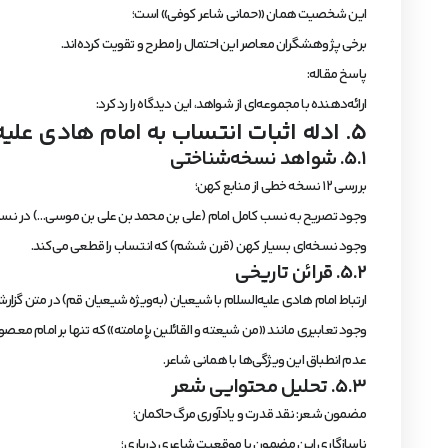
این شخصیت همان «حمانی شاعر کوفی» است؛
برخی پژوهشگران معاصر این احتمال را مطرح و تقویت کرده‌اند.
پاسخ مقاله:
ارائه‌دهنده با مجموعه‌ای از شواهد، این دیدگاه را رد کرد:
۵. ادله اثبات انتساب به امام هادی علیه‌السلام
۵.۱. شواهد نسخه‌شناختی
بررسی ۱۲ نسخه خطی از منابع کهن؛
وجود تصریح به نسب کامل امام (علی بن محمد بن علی بن موسی…) در نسخ
وجود نسخه‌ای بسیار کهن (قرن ششم) که انتساب را قطعی می‌کند.
۵.۲. قرائن تاریخی
ارتباط امام هادی علیه‌السلام با شیعیان (به‌ویژه شیعیان قم) در متن گزار
وجود تعابیری مانند «من شیعته و القائلین بإمامته» که تنها بر امام معص
عدم انطباق این ویژگی‌ها با همانی شاعر.
۵.۳. تحلیل محتوایی شعر
مضمون شعر: نقد قدرت و یادآوری مرگ حاکمان؛
ناسازگاری این مضمون با موقعیت شاعری درباری؛