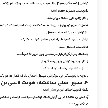
گزارشی از گفت‌وگوی متوکل با امام هادی علیه‌السلام درباره «عباس» که:
دارای سند متصل و معتبر است؛
از نظر رجالی قابل اعتماد ارزیابی شد؛
شامل تعبیری دوپهلو از سوی امام است که با ظرافت، هم پاسخ داده و هم از 
ب) گزارش دوم (فاقد سند مستقل)
گزارش مشهور شعرخوانی امام در مجلس شراب متوکل که:
فاقد سند مستقل است؛
بلافاصله پس از گزارش اول در منابعی چون مروج الذهب آمده؛
از نظر تاریخی با گزارش اول پیوستگی دارد.
تحلیل مقاله بر این پایه استوار است که:
با توجه به پیوستگی این دو گزارش، می‌توان احتمال داد که فاعل هر دو، 
۴. محور اصلی مناقشه: هویت «علی بن محمد»
نقطه کانونی اختلاف، این پرسش است:
آیا «علی بن محمد» در این گزارش‌ها، امام هادی علیه‌السلام است یا شخصی
دیدگاه مورد نقد: