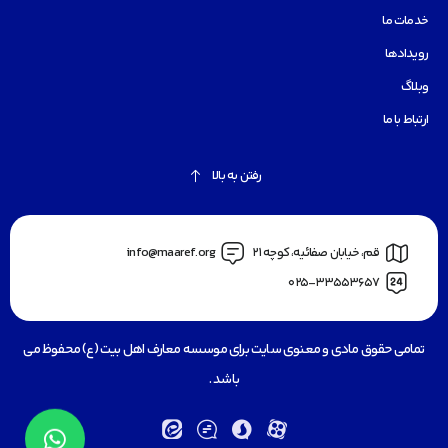
خدمات ما
رویدادها
وبلاگ
ارتباط با ما
رفتن به بالا
قم، خیابان صفائیه، کوچه 21
info@maaref.org
025-33553657
تمامی حقوق مادی و معنوی سایت برای موسسه معارف اهل بیت (ع) محفوظ می
باشد .