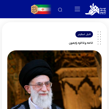
,
اخبار
اسلایدر
انا لله و انا الیه راجعون