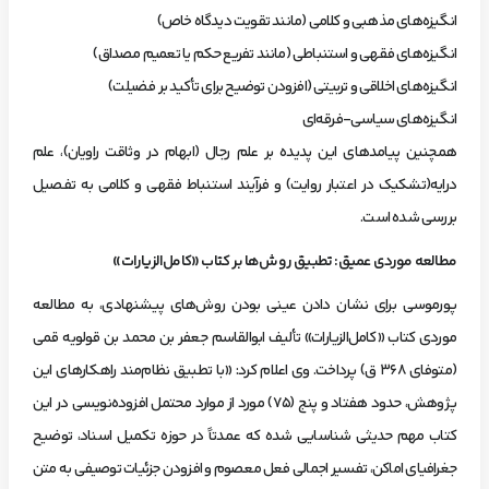
انگیزه‌های مذهبی و کلامی (مانند تقویت دیدگاه خاص)
انگیزه‌های فقهی و استنباطی (مانند تفریع حکم یا تعمیم مصداق)
انگیزه‌های اخلاقی و تربیتی (افزودن توضیح برای تأکید بر فضیلت)
انگیزه‌های سیاسی-فرقه‌ای
همچنین پیامدهای این پدیده بر علم رجال (ابهام در وثاقت راویان)، علم
درایه(تشکیک در اعتبار روایت) و فرآیند استنباط فقهی و کلامی به تفصیل
بررسی شده است.
مطالعه موردی عمیق: تطبیق روش‌ها بر کتاب «کامل‌الزیارات»
پورموسی برای نشان دادن عینی بودن روش‌های پیشنهادی، به مطالعه
موردی کتاب «کامل‌الزیارات» تألیف ابوالقاسم جعفر بن محمد بن قولویه قمی
(متوفای ۳۶۸ ق) پرداخت. وی اعلام کرد: «با تطبیق نظام‌مند راهکارهای این
پژوهش، حدود هفتاد و پنج (۷۵) مورد از موارد محتمل افزوده‌نویسی در این
کتاب مهم حدیثی شناسایی شده که عمدتاً در حوزه تکمیل اسناد، توضیح
جغرافیای اماکن، تفسیر اجمالی فعل معصوم و افزودن جزئیات توصیفی به متن