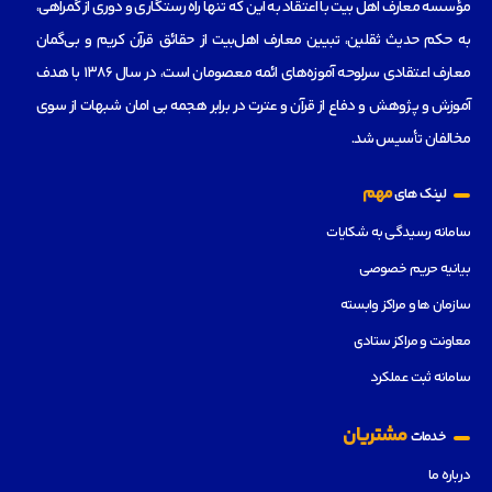
مؤسسه‌ معارف اهل بیت با اعتقاد به این که تنها راه رستگاری و دوری از گمراهی،
به حکم حدیث ثقلین، تبیین معارف اهل‌بیت از حقائق قرآن کریم و بی‌گمان
معارف اعتقادی سرلوحه آموزه‌های ائمه معصومان است، در سال 1386 با هدف
آموزش و پژوهش و دفاع از قرآن و عترت در برابر هجمه بی امان شبهات از سوی
مخالفان تأسیس شد.
مهم
لینک های
سامانه رسیدگی به شکایات
بیانیه حریم خصوصی
سازمان ها و مراکز وابسته
معاونت و مراکز ستادی
سامانه ثبت عملکرد
مشتریان
خدمات
درباره ما