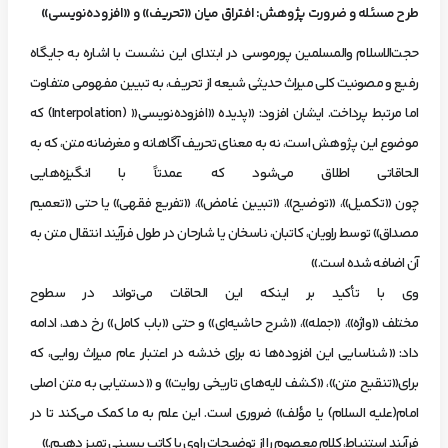
طرح مسئله و ضرورت پژوهش: افتراق میان «تحریف» و «افزوده‌نویسی»
حجت‌الاسلام والمسلمین پورموسی در ابتدای این نشست با اشاره به جایگاه
رفیع و مصونیت کلی میراث حدیثی شیعه از تحریف، به تبیین مفهومی متفاوت
اما مرتبط پرداخت. ایشان افزود: «پدیده «افزوده‌نویسی« (Interpolation) که
موضوع این پژوهش است، نه به معنای تحریف آگاهانه و مغرضانه متن، که به
الحاقاتی اطلاق می‌شود که عمدتاً با انگیزه‌هایی
چون «تکمیل»، «توضیح»، «تبیین غامض»، «تفریع فقهی» یا حتی «تعمیم
مصداق» توسط راویان، کاتبان، ناسخان یا شارحان در طول فرآیند انتقال متن به
آن اضافه شده است.»
وی با تأکید بر اینکه این الحاقات می‌تواند در سطوح
مختلف «واژه»، «جمله»، «شرح حاشیه‌ای» و حتی «باب کامل» رخ دهد، ادامه
داد: «شناسایی این افزوده‌ها نه برای خدشه در اعتبار عام میراث روایی، که
برای«تنقیح متن»، «کشف لایه‌های تاریخی روایت» و «دستیابی به متن اصلی
امام(علیه السلام) یا مؤلف» ضروری است. این علم به ما کمک می‌کند تا در
فرآیند استنباط، کلام معصوم را از توضیحات راوی یا کاتب پسینی تمیز دهیم.»