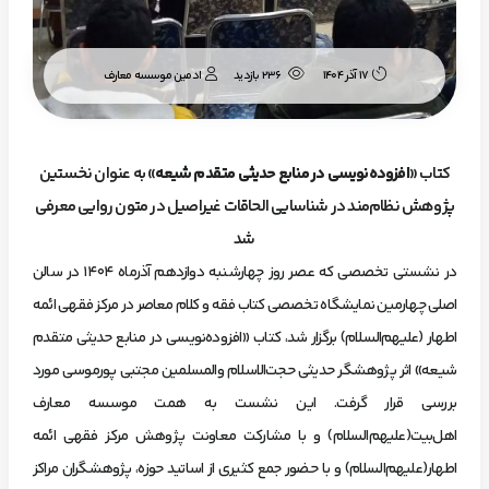
ادمین موسسه معارف
17 آذر 1404
236 بازدید
کتاب «
افزوده‌نویسی در منابع حدیثی متقدم شیعه
» به عنوان نخستین
پژوهش نظام‌مند در شناسایی الحاقات غیراصیل در متون روایی معرفی
شد
در نشستی تخصصی که عصر روز چهارشنبه دوازدهم آذرماه ۱۴۰۴ در سالن
اصلی چهارمین نمایشگاه تخصصی کتاب فقه و کلام معاصر در مرکز فقهی ائمه
اطهار (علیهم‌السلام) برگزار شد، کتاب «افزوده‌نویسی در منابع حدیثی متقدم
شیعه» اثر پژوهشگر حدیثی حجت‌الاسلام والمسلمین مجتبی پورموسی مورد
بررسی قرار گرفت. این نشست به همت موسسه معارف
اهل‌بیت(علیهم‌السلام) و با مشارکت معاونت پژوهش مرکز فقهی ائمه
اطهار(علیهم‌السلام) و با حضور جمع کثیری از اساتید حوزه، پژوهشگران مراکز