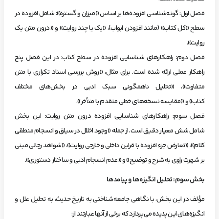
فصل اول: گونه‌شناسی افزوده‌ها بر اساس «میزان و گستره»: شامل افزوده در
سطح «کل کتاب» (مانند افزودن ابواب)، «یک یا چند روایت» و «درون متن یک
روایت».
فصل دوم: راهکارهای شناسایی افزوده در سطح کتاب: در این فصل پنج
راهکار عملی ارائه شده است. برای مثال، «روش بررسی اسناد تکراری با متن
متفاوت»، «تحلیل ناهمگونی سبک ادبی در بخش‌های مختلف
کتاب» و «مقایسه نسخه‌های خطی متقدم با متأخر».
فصل سوم: راهکارهای شناسایی افزوده درون متن روایت: این بخش
شامل شش معیار دقیق است، از جمله «وجود اخلال در سیاق و انسجام منطقی
کلام»، «تعارض جزء افزوده با قراین داخلی و خارجی روایت»، «شواهد رجالی مبنی
بر شهرت راوی به شرح و توضیح» و «عدم انسجام ادبی و ساختار دستوری».
بخش سوم: تحلیل انگیزه‌ها و پیامدها
مؤلف در این بخش، با نگاهی جامعه‌شناختی به تاریخ حدیث، به تحلیل علل و
انگیزه‌های این پدیده می‌پردازد که برخی از آنها عبارتند از: