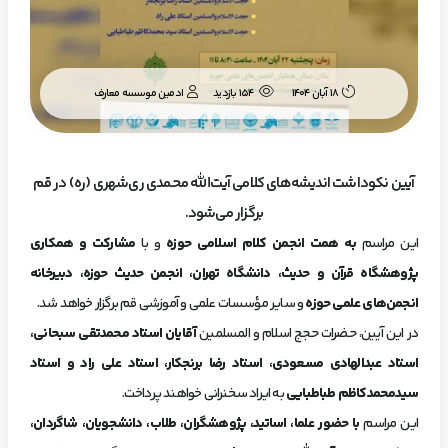
ادمین موسسه معارف
18 آبان 1404
154 بازدید
آیین نکوداشت اندیشه‌های کلامی آیت‌الله محمدی ری‌شهری (ره) در قم
برگزار می‌شود.
این مراسم
به همت انجمن کلام اسلامی حوزه
و با
مشارکت و همکاری
پژوهشگاه قرآن و حدیث، دانشگاه تهران، انجمن حدیث حوزه، دبیرخانه
انجمن‌های علمی حوزه
و سایر مؤسسات علمی و آموزشی قم برگزار خواهد شد.
در این آیین، حضرات حجج اسلام و المسلمین
آقایان استاد محمدتقی سبحانی،
استاد عبدالهادی مسعودی، استاد رضا برنجکار، استاد علی راد و استاد
سیدمحمدکاظم طباطبایی
به ایراد سخنرانی خواهند پرداخت.
این مراسم
با حضور علما، اساتید، پژوهشگران، طلاب، دانشجویان، شاگردان،