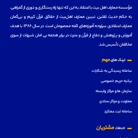
مؤسسه‌ معارف اهل بیت با اعتقاد به این که تنها راه رستگاری و دوری از گمراهی،
به حکم حدیث ثقلین، تبیین معارف اهل‌بیت از حقائق قرآن کریم و بی‌گمان
معارف اعتقادی سرلوحه آموزه‌های ائمه معصومان است، در سال 1386 با هدف
آموزش و پژوهش و دفاع از قرآن و عترت در برابر هجمه بی امان شبهات از سوی
مخالفان تأسیس شد.
مهم
لینک های
سامانه رسیدگی به شکایات
بیانیه حریم خصوصی
سازمان ها و مراکز وابسته
معاونت و مراکز ستادی
سامانه ثبت عملکرد
مشتریان
خدمات