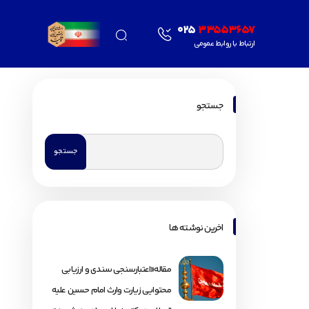
025
33553657
ارتباط با روابط عمومی
جستجو
اخرین نوشته ها
مقاله«اعتبارسنجی سندی و ارزیابی
محتوایی زیارت وارث امام حسین علیه