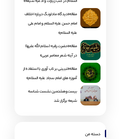
السلام در کتب زیارات و ادعیه شیعه»
مقاله«دیدگاه مادلونگ درباره اختلاف
امام حسن علیه السلام و امام علی
علیه السلام»
مقاله«حضرت رقیه (سلام الله علیها)
در آینه شعر معاصر عربی»
مقاله«تبیینی بر تاب آوری با استفاده از
آموزه های امام سجاد علیه السلام»
بیست‌وهشتمین نشست شناسه
شیعه برگزار شد
دسته من