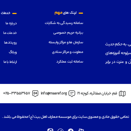
م
مهم
لینک های
خدمات
سامانه رسیدگی به شکایات
درباره ما
بیانیه حریم خصوصی
خدمات ما
سازمان ها و مراکز وابسته
رویدادها
هی، به حکم حدیث
معاونت و مراکز ستادی
وبلاگ
رلوحه آموزه‌های
سامانه ثبت عملکرد
از قرآن و عترت در برابر
ارتباط با ما
قم، خیابان صفائیه، کوچه 21
info@maaref.org
025-33553657
تمامی حقوق مادی و معنوی سایت برای موسسه معارف اهل بیت (ع) محفوظ می باشد .