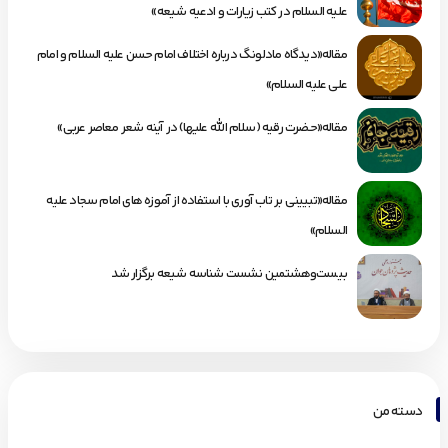
علیه السلام در کتب زیارات و ادعیه شیعه»
مقاله«دیدگاه مادلونگ درباره اختلاف امام حسن علیه السلام و امام
علی علیه السلام»
مقاله«حضرت رقیه (سلام الله علیها) در آینه شعر معاصر عربی»
مقاله«تبیینی بر تاب آوری با استفاده از آموزه های امام سجاد علیه
السلام»
بیست‌وهشتمین نشست شناسه شیعه برگزار شد
دسته من