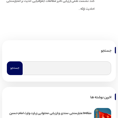
کند: نشست علمی ارزیابی تاثیر مطالعات جغرافیایی حدیث بر اعتبارسنجی
احادیث ارائه...
جستجو
اخرین نوشته ها
مقاله«اعتبارسنجی سندی و ارزیابی محتوایی زیارت وارث امام حسین