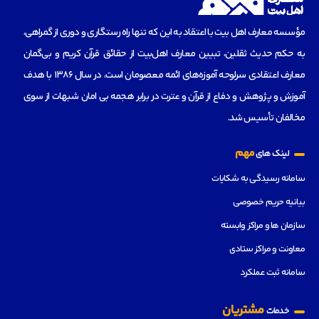
مؤسسه‌ معارف اهل بیت با اعتقاد به این که تنها راه رستگاری و دوری از گمراهی،
به حکم حدیث ثقلین، تبیین معارف اهل‌بیت از حقائق قرآن کریم و بی‌گمان
معارف اعتقادی سرلوحه آموزه‌های ائمه معصومان است، در سال 1386 با هدف
آموزش و پژوهش و دفاع از قرآن و عترت در برابر هجمه بی امان شبهات از سوی
مخالفان تأسیس شد.
مهم
لینک های
سامانه رسیدگی به شکایات
بیانیه حریم خصوصی
سازمان ها و مراکز وابسته
معاونت و مراکز ستادی
سامانه ثبت عملکرد
مشتریان
خدمات