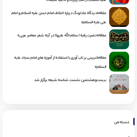
علیه السلام در کتب زیارات و ادعیه شیعه»
مقاله«دیدگاه مادلونگ درباره اختلاف امام حسن علیه السلام و امام
علی علیه السلام»
مقاله«حضرت رقیه (سلام الله علیها) در آینه شعر معاصر عربی»
مقاله«تبیینی بر تاب آوری با استفاده از آموزه های امام سجاد علیه
السلام»
بیست‌وهشتمین نشست شناسه شیعه برگزار شد
دسته من