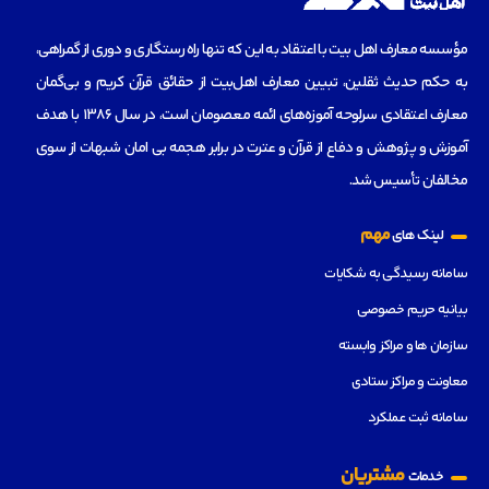
مؤسسه‌ معارف اهل بیت با اعتقاد به این که تنها راه رستگاری و دوری از گمراهی،
به حکم حدیث ثقلین، تبیین معارف اهل‌بیت از حقائق قرآن کریم و بی‌گمان
معارف اعتقادی سرلوحه آموزه‌های ائمه معصومان است، در سال 1386 با هدف
آموزش و پژوهش و دفاع از قرآن و عترت در برابر هجمه بی امان شبهات از سوی
مخالفان تأسیس شد.
مهم
لینک های
سامانه رسیدگی به شکایات
بیانیه حریم خصوصی
سازمان ها و مراکز وابسته
معاونت و مراکز ستادی
سامانه ثبت عملکرد
مشتریان
خدمات