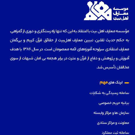
مؤسسه‌ معارف اهل بیت با اعتقاد به این که تنها راه رستگاری و دوری از گمراهی،
به حکم حدیث ثقلین، تبیین معارف اهل‌بیت از حقائق قرآن کریم و بی‌گمان
معارف اعتقادی سرلوحه آموزه‌های ائمه معصومان است، در سال 1386 با هدف
آموزش و پژوهش و دفاع از قرآن و عترت در برابر هجمه بی امان شبهات از سوی
مخالفان تأسیس شد.
مهم
لینک های
سامانه رسیدگی به شکایات
بیانیه حریم خصوصی
سازمان ها و مراکز وابسته
معاونت و مراکز ستادی
سامانه ثبت عملکرد