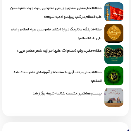
مقاله«اعتبارسنجی سندی و ارزیابی محتوایی زیارت وارث امام حسین
علیه السلام در کتب زیارات و ادعیه شیعه»
مقاله«دیدگاه مادلونگ درباره اختلاف امام حسن علیه السلام و امام
علی علیه السلام»
مقاله«حضرت رقیه (سلام الله علیها) در آینه شعر معاصر عربی»
مقاله«تبیینی بر تاب آوری با استفاده از آموزه های امام سجاد علیه
السلام»
بیست‌وهشتمین نشست شناسه شیعه برگزار شد