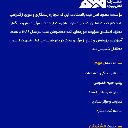
مؤسسه‌ معارف اهل بیت با اعتقاد به این که تنها راه رستگاری و دوری از گمراهی،
به حکم حدیث ثقلین، تبیین معارف اهل‌بیت از حقائق قرآن کریم و بی‌گمان
معارف اعتقادی سرلوحه آموزه‌های ائمه معصومان است، در سال 1386 با هدف
آموزش و پژوهش و دفاع از قرآن و عترت در برابر هجمه بی امان شبهات از سوی
مخالفان تأسیس شد.
مهم
لینک های
سامانه رسیدگی به شکایات
بیانیه حریم خصوصی
سازمان ها و مراکز وابسته
معاونت و مراکز ستادی
سامانه ثبت عملکرد
مشتریان
خدمات