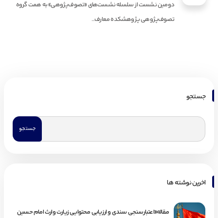
دومین نشست از سلسله نشست‌های «تصوف‌پژوهی» به همت گروه
تصوف‌پژوهی پژوهشکده معارف...
جستجو
اخرین نوشته ها
مقاله«اعتبارسنجی سندی و ارزیابی محتوایی زیارت وارث امام حسین