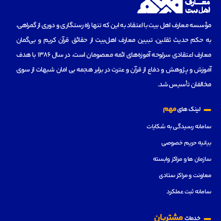
مؤسسه‌ معارف اهل بیت با اعتقاد به این که تنها راه رستگاری و دوری از گمراهی،
به حکم حدیث ثقلین، تبیین معارف اهل‌بیت از حقائق قرآن کریم و بی‌گمان
معارف اعتقادی سرلوحه آموزه‌های ائمه معصومان است، در سال 1386 با هدف
آموزش و پژوهش و دفاع از قرآن و عترت در برابر هجمه بی امان شبهات از سوی
مخالفان تأسیس شد.
مهم
لینک های
سامانه رسیدگی به شکایات
بیانیه حریم خصوصی
سازمان ها و مراکز وابسته
معاونت و مراکز ستادی
سامانه ثبت عملکرد
مشتریان
خدمات