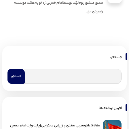
صدور منشور روحانیّت توسط امام خمینی(ره) و به همّت موسسه
راهبردی حق...
جستجو
اخرین نوشته ها
مقاله«اعتبارسنجی سندی و ارزیابی محتوایی زیارت وارث امام حسین