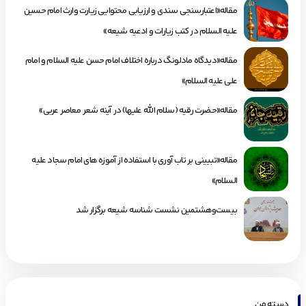
مقاله«اعتبارسنجی سندی و ارزیابی محتوایی زیارت وارث امام حسین
علیه السلام در کتب زیارات و ادعیه شیعه»
مقاله«دیدگاه مادلونگ درباره اختلاف امام حسن علیه السلام و امام
علی علیه السلام»
مقاله«حضرت رقیه (سلام الله علیها) در آینه شعر معاصر عربی»
مقاله«تبیینی بر تاب آوری با استفاده از آموزه های امام سجاد علیه
السلام»
بیست‌وهشتمین نشست شناسه شیعه برگزار شد
دسته من