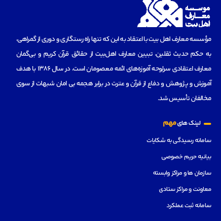
مؤسسه‌ معارف اهل بیت با اعتقاد به این که تنها راه رستگاری و دوری از گمراهی،
به حکم حدیث ثقلین، تبیین معارف اهل‌بیت از حقائق قرآن کریم و بی‌گمان
معارف اعتقادی سرلوحه آموزه‌های ائمه معصومان است، در سال 1386 با هدف
آموزش و پژوهش و دفاع از قرآن و عترت در برابر هجمه بی امان شبهات از سوی
مخالفان تأسیس شد.
مهم
لینک های
سامانه رسیدگی به شکایات
بیانیه حریم خصوصی
سازمان ها و مراکز وابسته
معاونت و مراکز ستادی
سامانه ثبت عملکرد