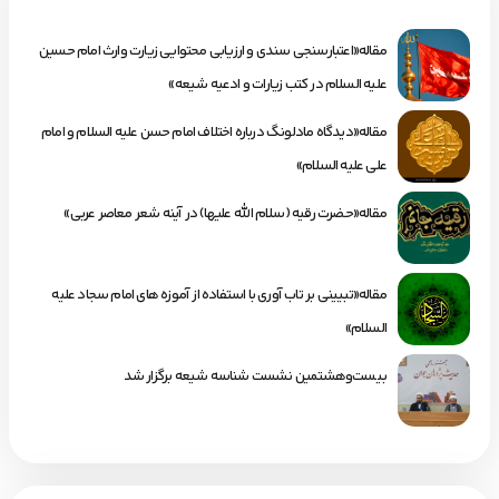
مقاله«اعتبارسنجی سندی و ارزیابی محتوایی زیارت وارث امام حسین
علیه السلام در کتب زیارات و ادعیه شیعه»
مقاله«دیدگاه مادلونگ درباره اختلاف امام حسن علیه السلام و امام
علی علیه السلام»
مقاله«حضرت رقیه (سلام الله علیها) در آینه شعر معاصر عربی»
مقاله«تبیینی بر تاب آوری با استفاده از آموزه های امام سجاد علیه
السلام»
بیست‌وهشتمین نشست شناسه شیعه برگزار شد