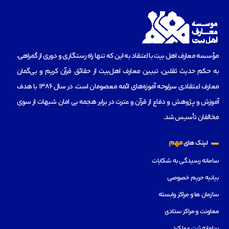
مؤسسه‌ معارف اهل بیت با اعتقاد به این که تنها راه رستگاری و دوری از گمراهی،
به حکم حدیث ثقلین، تبیین معارف اهل‌بیت از حقائق قرآن کریم و بی‌گمان
معارف اعتقادی سرلوحه آموزه‌های ائمه معصومان است، در سال 1386 با هدف
آموزش و پژوهش و دفاع از قرآن و عترت در برابر هجمه بی امان شبهات از سوی
مخالفان تأسیس شد.
مهم
لینک های
سامانه رسیدگی به شکایات
بیانیه حریم خصوصی
سازمان ها و مراکز وابسته
معاونت و مراکز ستادی
سامانه ثبت عملکرد