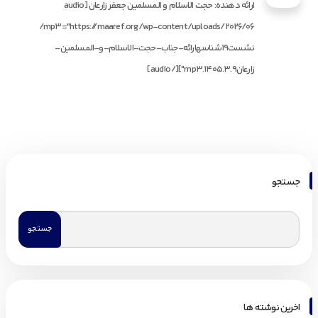
ارائه دهنده: حجت الاسلام و المسلمین جعفر زارعان [audio
mp3="https://maaref.org/wp-content/uploads/2026/06/
نشست19شناسهارائه-جناب-حجت-الاسلام-و-المسلمین-
زارعان1405.3.9.mp3"][/audio]
جستجو
اخرین نوشته ها