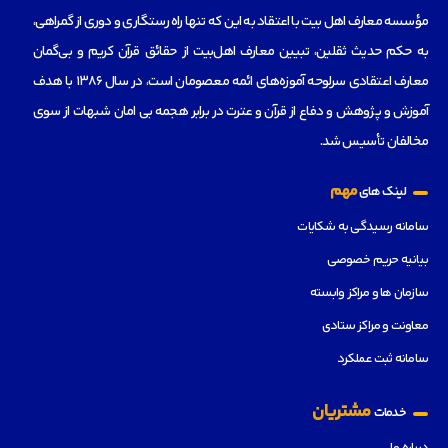
مؤسسه‌ معارف اهل بیت با اعتقاد به این که تنها راه رستگاری و دوری از گمراهی،
به حکم حدیث ثقلین، تبیین معارف اهل‌بیت از حقائق قرآن کریم و بی‌گمان
معارف اعتقادی سرلوحه آموزه‌های ائمه معصومان است، در سال 1386 با هدف
آموزش و پژوهش و دفاع از قرآن و عترت در برابر هجمه بی امان شبهات از سوی
مخالفان تأسیس شد.
مهم
لینک های
سامانه رسیدگی به شکایات
بیانیه حریم خصوصی
سازمان ها و مراکز وابسته
معاونت و مراکز ستادی
سامانه ثبت عملکرد
مشتریان
خدمات