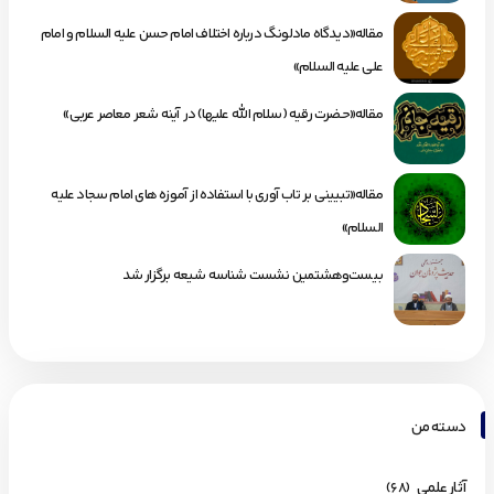
مقاله«دیدگاه مادلونگ درباره اختلاف امام حسن علیه السلام و امام
علی علیه السلام»
مقاله«حضرت رقیه (سلام الله علیها) در آینه شعر معاصر عربی»
مقاله«تبیینی بر تاب آوری با استفاده از آموزه های امام سجاد علیه
السلام»
بیست‌وهشتمین نشست شناسه شیعه برگزار شد
دسته من
آثار علمی
(68)