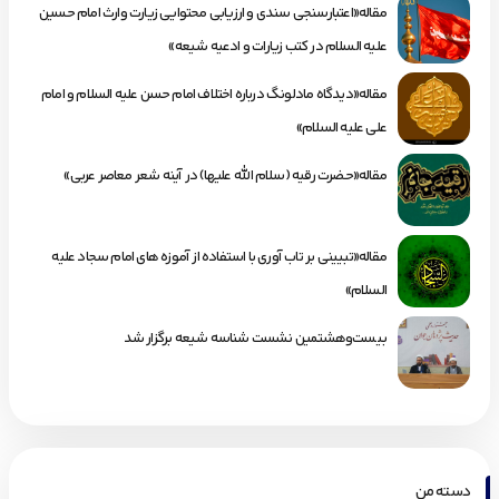
مقاله«اعتبارسنجی سندی و ارزیابی محتوایی زیارت وارث امام حسین
علیه السلام در کتب زیارات و ادعیه شیعه»
مقاله«دیدگاه مادلونگ درباره اختلاف امام حسن علیه السلام و امام
علی علیه السلام»
مقاله«حضرت رقیه (سلام الله علیها) در آینه شعر معاصر عربی»
مقاله«تبیینی بر تاب آوری با استفاده از آموزه های امام سجاد علیه
السلام»
بیست‌وهشتمین نشست شناسه شیعه برگزار شد
دسته من