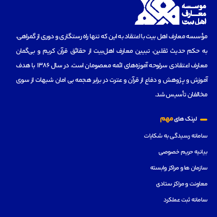
مؤسسه‌ معارف اهل بیت با اعتقاد به این که تنها راه رستگاری و دوری از گمراهی،
به حکم حدیث ثقلین، تبیین معارف اهل‌بیت از حقائق قرآن کریم و بی‌گمان
معارف اعتقادی سرلوحه آموزه‌های ائمه معصومان است، در سال 1386 با هدف
آموزش و پژوهش و دفاع از قرآن و عترت در برابر هجمه بی امان شبهات از سوی
مخالفان تأسیس شد.
مهم
لینک های
سامانه رسیدگی به شکایات
بیانیه حریم خصوصی
سازمان ها و مراکز وابسته
معاونت و مراکز ستادی
سامانه ثبت عملکرد