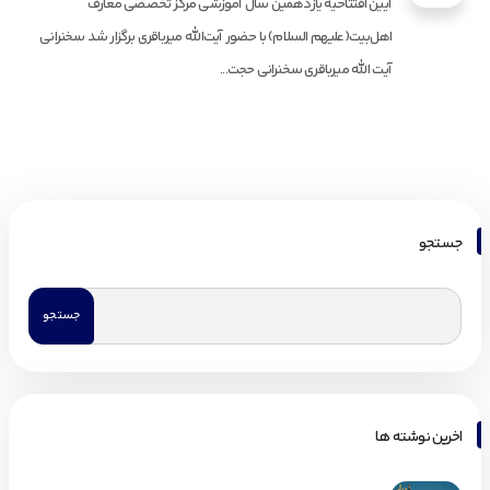
آیین افتتاحیه یازدهمین سال آموزشی مرکز تخصصی معارف
اهل‌بیت(علیهم السلام) با حضور آیت‌الله میرباقری برگزار شد سخنرانی
آیت الله میرباقری سخنرانی حجت...
جستجو
اخرین نوشته ها