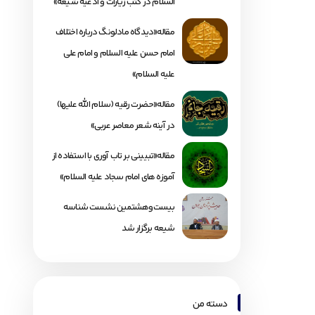
السلام در کتب زیارات و ادعیه شیعه»
مقاله«دیدگاه مادلونگ درباره اختلاف
امام حسن علیه السلام و امام علی
علیه السلام»
مقاله«حضرت رقیه (سلام الله علیها)
در آینه شعر معاصر عربی»
مقاله«تبیینی بر تاب آوری با استفاده از
آموزه های امام سجاد علیه السلام»
بیست‌وهشتمین نشست شناسه
شیعه برگزار شد
دسته من