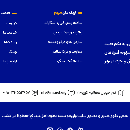
م
مهم
لینک های
خدمات
سامانه رسیدگی به شکایات
درباره ما
بیانیه حریم خصوصی
خدمات ما
سازمان ها و مراکز وابسته
رویدادها
هی، به حکم حدیث
معاونت و مراکز ستادی
وبلاگ
رلوحه آموزه‌های
سامانه ثبت عملکرد
از قرآن و عترت در برابر
ارتباط با ما
قم، خیابان صفائیه، کوچه 21
info@maaref.org
025-33553657
تمامی حقوق مادی و معنوی سایت برای موسسه معارف اهل بیت (ع) محفوظ می باشد .