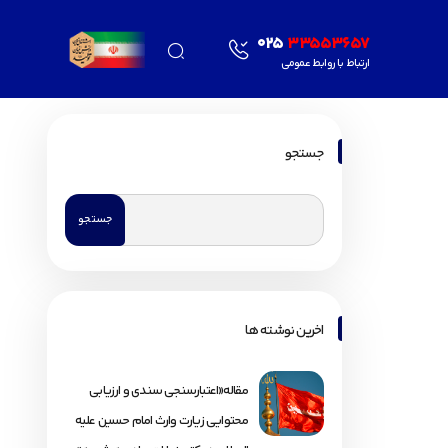
025
33553657
ارتباط با روابط عمومی
جستجو
اخرین نوشته ها
مقاله«اعتبارسنجی سندی و ارزیابی
محتوایی زیارت وارث امام حسین علیه