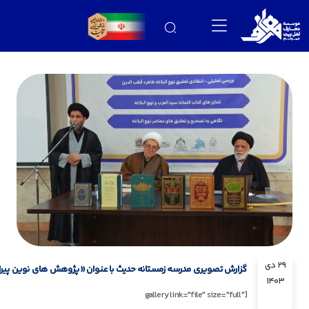
29 دی
گزارش تصویری مدرسه زمستانه حدیث با عنوان «پژوهش های نوین پیرام
1403
[gallery link="file" size="full"