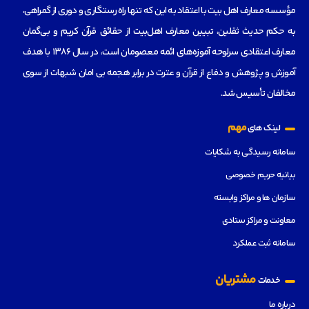
مؤسسه‌ معارف اهل بیت با اعتقاد به این که تنها راه رستگاری و دوری از گمراهی،
به حکم حدیث ثقلین، تبیین معارف اهل‌بیت از حقائق قرآن کریم و بی‌گمان
معارف اعتقادی سرلوحه آموزه‌های ائمه معصومان است، در سال 1386 با هدف
آموزش و پژوهش و دفاع از قرآن و عترت در برابر هجمه بی امان شبهات از سوی
مخالفان تأسیس شد.
مهم
لینک های
سامانه رسیدگی به شکایات
بیانیه حریم خصوصی
سازمان ها و مراکز وابسته
معاونت و مراکز ستادی
سامانه ثبت عملکرد
مشتریان
خدمات
درباره ما