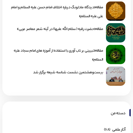
مقاله«دیدگاه مادلونگ درباره اختلاف امام حسن علیه السلام و امام
علی علیه السلام»
مقاله«حضرت رقیه (سلام الله علیها) در آینه شعر معاصر عربی»
مقاله«تبیینی بر تاب آوری با استفاده از آموزه های امام سجاد علیه
السلام»
بیست‌وهشتمین نشست شناسه شیعه برگزار شد
دسته من
آثار علمی
(68)