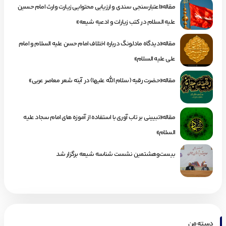
مقاله«اعتبارسنجی سندی و ارزیابی محتوایی زیارت وارث امام حسین
علیه السلام در کتب زیارات و ادعیه شیعه»
مقاله«دیدگاه مادلونگ درباره اختلاف امام حسن علیه السلام و امام
علی علیه السلام»
مقاله«حضرت رقیه (سلام الله علیها) در آینه شعر معاصر عربی»
مقاله«تبیینی بر تاب آوری با استفاده از آموزه های امام سجاد علیه
السلام»
بیست‌وهشتمین نشست شناسه شیعه برگزار شد
دسته من