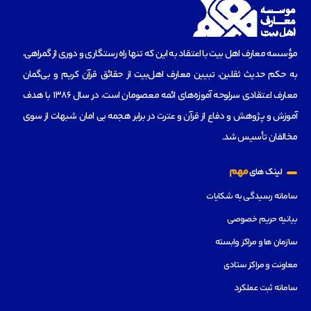
مؤسسه‌ معارف اهل بیت با اعتقاد به این که تنها راه رستگاری و دوری از گمراهی،
به حکم حدیث ثقلین، تبیین معارف اهل‌بیت از حقائق قرآن کریم و بی‌گمان
معارف اعتقادی سرلوحه آموزه‌های ائمه معصومان است، در سال 1386 با هدف
آموزش و پژوهش و دفاع از قرآن و عترت در برابر هجمه بی امان شبهات از سوی
مخالفان تأسیس شد.
مهم
لینک های
سامانه رسیدگی به شکایات
بیانیه حریم خصوصی
سازمان ها و مراکز وابسته
معاونت و مراکز ستادی
سامانه ثبت عملکرد