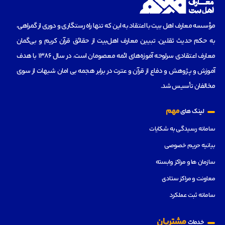
مؤسسه‌ معارف اهل بیت با اعتقاد به این که تنها راه رستگاری و دوری از گمراهی،
به حکم حدیث ثقلین، تبیین معارف اهل‌بیت از حقائق قرآن کریم و بی‌گمان
معارف اعتقادی سرلوحه آموزه‌های ائمه معصومان است، در سال 1386 با هدف
آموزش و پژوهش و دفاع از قرآن و عترت در برابر هجمه بی امان شبهات از سوی
مخالفان تأسیس شد.
مهم
لینک های
سامانه رسیدگی به شکایات
بیانیه حریم خصوصی
سازمان ها و مراکز وابسته
معاونت و مراکز ستادی
سامانه ثبت عملکرد
مشتریان
خدمات