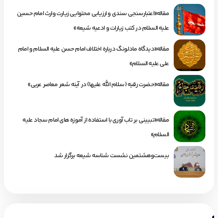
مقاله«اعتبارسنجی سندی و ارزیابی محتوایی زیارت وارث امام حسین
علیه السلام در کتب زیارات و ادعیه شیعه»
مقاله«دیدگاه مادلونگ درباره اختلاف امام حسن علیه السلام و امام
علی علیه السلام»
مقاله«حضرت رقیه (سلام الله علیها) در آینه شعر معاصر عربی»
مقاله«تبیینی بر تاب آوری با استفاده از آموزه های امام سجاد علیه
السلام»
بیست‌وهشتمین نشست شناسه شیعه برگزار شد