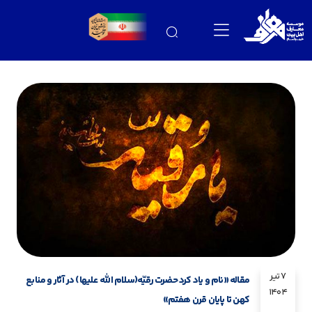
7 تیر
مقاله «نام و یاد کرد حضرت رقیّه(سلام الله علیها) در آثار و منابع
1404
کهن تا پایان قرن هفتم»