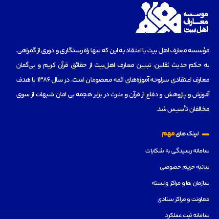
مؤسسه‌ معارف اهل بیت با اعتقاد به این که تنها راه رستگاری و دوری از گمراهی،
به حکم حدیث ثقلین، تبیین معارف اهل‌بیت از حقائق قرآن کریم و بی‌گمان
معارف اعتقادی سرلوحه آموزه‌های ائمه معصومان است، در سال 1386 با هدف
آموزش و پژوهش و دفاع از قرآن و عترت در برابر هجمه بی امان شبهات از سوی
مخالفان تأسیس شد.
مهم
لینک های
سامانه رسیدگی به شکایات
بیانیه حریم خصوصی
سازمان ها و مراکز وابسته
معاونت و مراکز ستادی
سامانه ثبت عملکرد