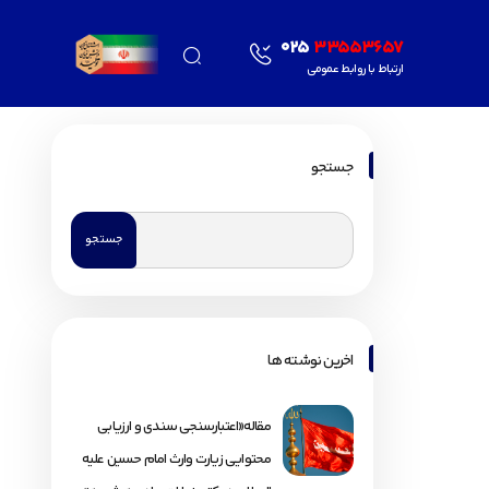
025
33553657
ارتباط با روابط عمومی
جستجو
اخرین نوشته ها
مقاله«اعتبارسنجی سندی و ارزیابی
محتوایی زیارت وارث امام حسین علیه