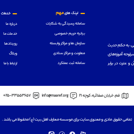
م
مهم
لینک های
خدمات
سامانه رسیدگی به شکایات
درباره ما
بیانیه حریم خصوصی
خدمات ما
سازمان ها و مراکز وابسته
رویدادها
هی، به حکم حدیث
معاونت و مراکز ستادی
وبلاگ
رلوحه آموزه‌های
سامانه ثبت عملکرد
از قرآن و عترت در برابر
ارتباط با ما
قم، خیابان صفائیه، کوچه 21
info@maaref.org
025-33553657
تمامی حقوق مادی و معنوی سایت برای موسسه معارف اهل بیت (ع) محفوظ می باشد .