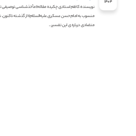
1404
نویسنده: کاظم استادی چکیده مقاله«مأخذشناسی توصیفی ت
منسوب به امام حسن عسکری علیه‌السلام» از گذشته تاکنون، ن
متضادی درباره ی این تفسیر...