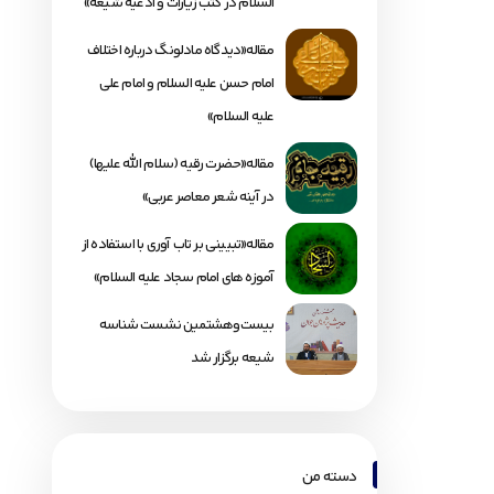
السلام در کتب زیارات و ادعیه شیعه»
مقاله«دیدگاه مادلونگ درباره اختلاف
امام حسن علیه السلام و امام علی
علیه السلام»
مقاله«حضرت رقیه (سلام الله علیها)
در آینه شعر معاصر عربی»
مقاله«تبیینی بر تاب آوری با استفاده از
آموزه های امام سجاد علیه السلام»
بیست‌وهشتمین نشست شناسه
شیعه برگزار شد
دسته من