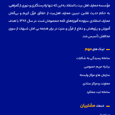
مؤسسه‌ معارف اهل بیت با اعتقاد به این که تنها راه رستگاری و دوری از گمراهی،
به حکم حدیث ثقلین، تبیین معارف اهل‌بیت از حقائق قرآن کریم و بی‌گمان
معارف اعتقادی سرلوحه آموزه‌های ائمه معصومان است، در سال 1386 با هدف
آموزش و پژوهش و دفاع از قرآن و عترت در برابر هجمه بی امان شبهات از سوی
مخالفان تأسیس شد.
مهم
لینک های
سامانه رسیدگی به شکایات
بیانیه حریم خصوصی
سازمان ها و مراکز وابسته
معاونت و مراکز ستادی
سامانه ثبت عملکرد
مشتریان
خدمات