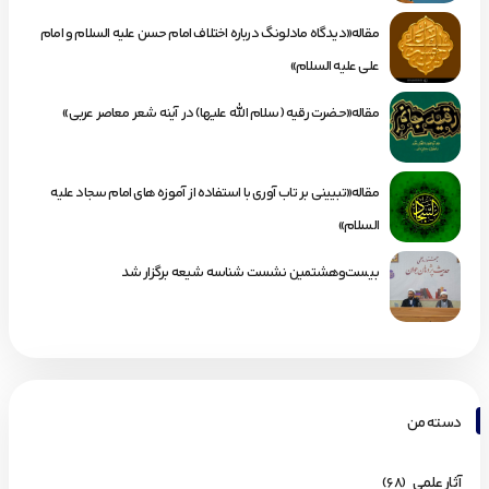
مقاله«دیدگاه مادلونگ درباره اختلاف امام حسن علیه السلام و امام
علی علیه السلام»
مقاله«حضرت رقیه (سلام الله علیها) در آینه شعر معاصر عربی»
مقاله«تبیینی بر تاب آوری با استفاده از آموزه های امام سجاد علیه
السلام»
بیست‌وهشتمین نشست شناسه شیعه برگزار شد
دسته من
آثار علمی
(68)