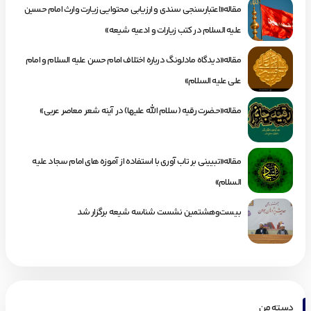
مقاله«اعتبارسنجی سندی و ارزیابی محتوایی زیارت وارث امام حسین
علیه السلام در کتب زیارات و ادعیه شیعه»
مقاله«دیدگاه مادلونگ درباره اختلاف امام حسن علیه السلام و امام
علی علیه السلام»
مقاله«حضرت رقیه (سلام الله علیها) در آینه شعر معاصر عربی»
مقاله«تبیینی بر تاب آوری با استفاده از آموزه های امام سجاد علیه
السلام»
بیست‌وهشتمین نشست شناسه شیعه برگزار شد
دسته من