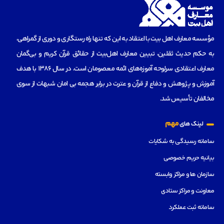
مؤسسه‌ معارف اهل بیت با اعتقاد به این که تنها راه رستگاری و دوری از گمراهی،
به حکم حدیث ثقلین، تبیین معارف اهل‌بیت از حقائق قرآن کریم و بی‌گمان
معارف اعتقادی سرلوحه آموزه‌های ائمه معصومان است، در سال 1386 با هدف
آموزش و پژوهش و دفاع از قرآن و عترت در برابر هجمه بی امان شبهات از سوی
مخالفان تأسیس شد.
مهم
لینک های
سامانه رسیدگی به شکایات
بیانیه حریم خصوصی
سازمان ها و مراکز وابسته
معاونت و مراکز ستادی
سامانه ثبت عملکرد