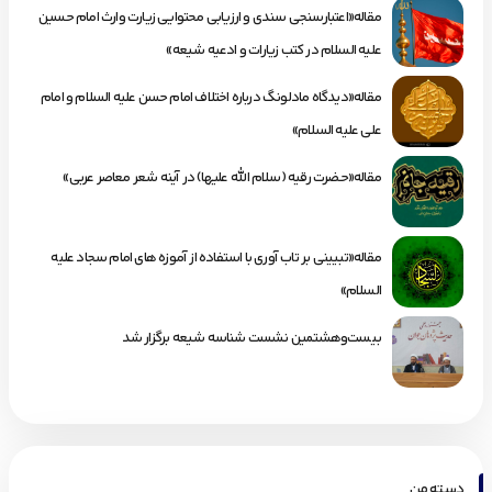
مقاله«اعتبارسنجی سندی و ارزیابی محتوایی زیارت وارث امام حسین
علیه السلام در کتب زیارات و ادعیه شیعه»
مقاله«دیدگاه مادلونگ درباره اختلاف امام حسن علیه السلام و امام
علی علیه السلام»
مقاله«حضرت رقیه (سلام الله علیها) در آینه شعر معاصر عربی»
مقاله«تبیینی بر تاب آوری با استفاده از آموزه های امام سجاد علیه
السلام»
بیست‌وهشتمین نشست شناسه شیعه برگزار شد
دسته من