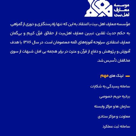
مؤسسه‌ معارف اهل بیت با اعتقاد به این که تنها راه رستگاری و دوری از گمراهی،
به حکم حدیث ثقلین، تبیین معارف اهل‌بیت از حقائق قرآن کریم و بی‌گمان
معارف اعتقادی سرلوحه آموزه‌های ائمه معصومان است، در سال 1386 با هدف
آموزش و پژوهش و دفاع از قرآن و عترت در برابر هجمه بی امان شبهات از سوی
مخالفان تأسیس شد.
مهم
لینک های
سامانه رسیدگی به شکایات
بیانیه حریم خصوصی
سازمان ها و مراکز وابسته
معاونت و مراکز ستادی
سامانه ثبت عملکرد