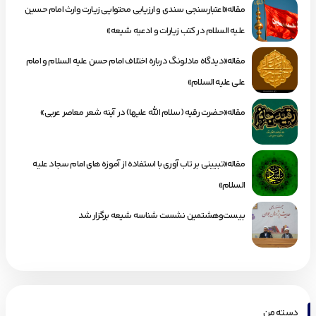
مقاله«اعتبارسنجی سندی و ارزیابی محتوایی زیارت وارث امام حسین
علیه السلام در کتب زیارات و ادعیه شیعه»
مقاله«دیدگاه مادلونگ درباره اختلاف امام حسن علیه السلام و امام
علی علیه السلام»
مقاله«حضرت رقیه (سلام الله علیها) در آینه شعر معاصر عربی»
مقاله«تبیینی بر تاب آوری با استفاده از آموزه های امام سجاد علیه
السلام»
بیست‌وهشتمین نشست شناسه شیعه برگزار شد
دسته من