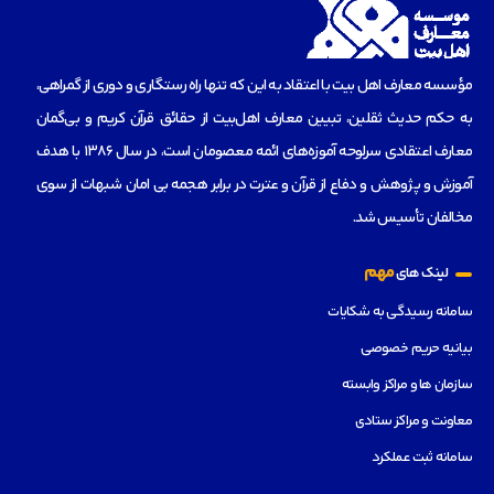
مؤسسه‌ معارف اهل بیت با اعتقاد به این که تنها راه رستگاری و دوری از گمراهی،
به حکم حدیث ثقلین، تبیین معارف اهل‌بیت از حقائق قرآن کریم و بی‌گمان
معارف اعتقادی سرلوحه آموزه‌های ائمه معصومان است، در سال 1386 با هدف
آموزش و پژوهش و دفاع از قرآن و عترت در برابر هجمه بی امان شبهات از سوی
مخالفان تأسیس شد.
مهم
لینک های
سامانه رسیدگی به شکایات
بیانیه حریم خصوصی
سازمان ها و مراکز وابسته
معاونت و مراکز ستادی
سامانه ثبت عملکرد