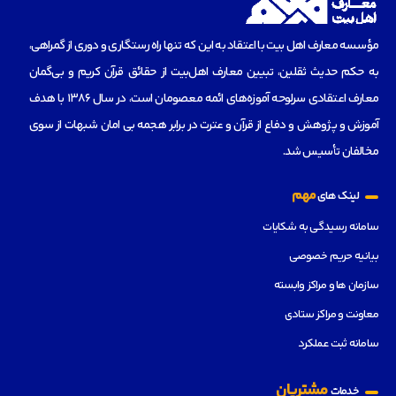
مؤسسه‌ معارف اهل بیت با اعتقاد به این که تنها راه رستگاری و دوری از گمراهی،
به حکم حدیث ثقلین، تبیین معارف اهل‌بیت از حقائق قرآن کریم و بی‌گمان
معارف اعتقادی سرلوحه آموزه‌های ائمه معصومان است، در سال 1386 با هدف
آموزش و پژوهش و دفاع از قرآن و عترت در برابر هجمه بی امان شبهات از سوی
مخالفان تأسیس شد.
مهم
لینک های
سامانه رسیدگی به شکایات
بیانیه حریم خصوصی
سازمان ها و مراکز وابسته
معاونت و مراکز ستادی
سامانه ثبت عملکرد
مشتریان
خدمات