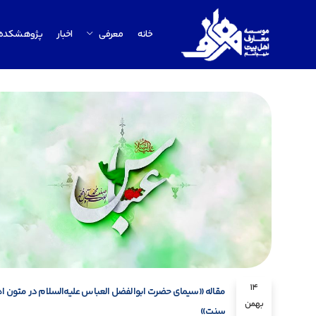
خانه
معرفی
اخبار
پژوهشکده
14
مقاله «سیمای حضرت ابوالفضل العباس علیه‌السلام در متون ا
بهمن
سنت»