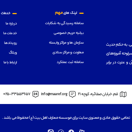
م
مهم
لینک های
خدمات
سامانه رسیدگی به شکایات
درباره ما
بیانیه حریم خصوصی
خدمات ما
سازمان ها و مراکز وابسته
رویدادها
هی، به حکم حدیث
معاونت و مراکز ستادی
وبلاگ
رلوحه آموزه‌های
سامانه ثبت عملکرد
از قرآن و عترت در برابر
ارتباط با ما
قم، خیابان صفائیه، کوچه 21
info@maaref.org
025-33553657
تمامی حقوق مادی و معنوی سایت برای موسسه معارف اهل بیت (ع) محفوظ می باشد .