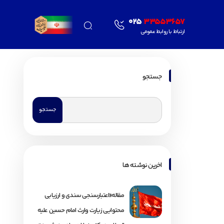
025
33553657
ارتباط با روابط عمومی
جستجو
اخرین نوشته ها
مقاله«اعتبارسنجی سندی و ارزیابی
محتوایی زیارت وارث امام حسین علیه