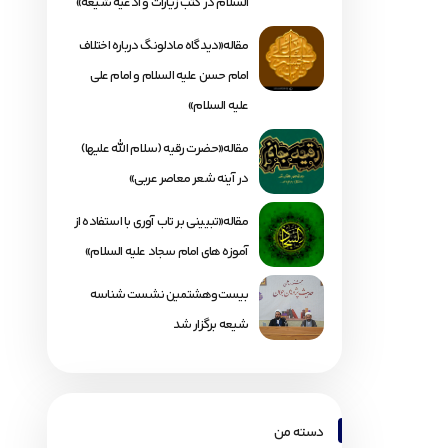
السلام در کتب زیارات و ادعیه شیعه»
مقاله«دیدگاه مادلونگ درباره اختلاف
امام حسن علیه السلام و امام علی
علیه السلام»
مقاله«حضرت رقیه (سلام الله علیها)
در آینه شعر معاصر عربی»
مقاله«تبیینی بر تاب آوری با استفاده از
آموزه های امام سجاد علیه السلام»
بیست‌وهشتمین نشست شناسه
شیعه برگزار شد
دسته من