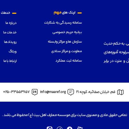
م
مهم
لینک های
خدمات
سامانه رسیدگی به شکایات
درباره ما
بیانیه حریم خصوصی
خدمات ما
سازمان ها و مراکز وابسته
رویدادها
هی، به حکم حدیث
معاونت و مراکز ستادی
وبلاگ
رلوحه آموزه‌های
سامانه ثبت عملکرد
از قرآن و عترت در برابر
ارتباط با ما
قم، خیابان صفائیه، کوچه 21
info@maaref.org
025-33553657
تمامی حقوق مادی و معنوی سایت برای موسسه معارف اهل بیت (ع) محفوظ می باشد .