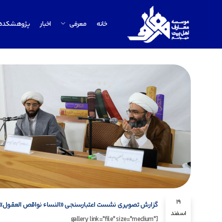
خانه
معرفی
اخبار
پژوهشکده
19
گزارش تصویری نشست اعتبارسنجی «النساء نواقص العقول» در
اسفند
[gallery link="file" size="medium"