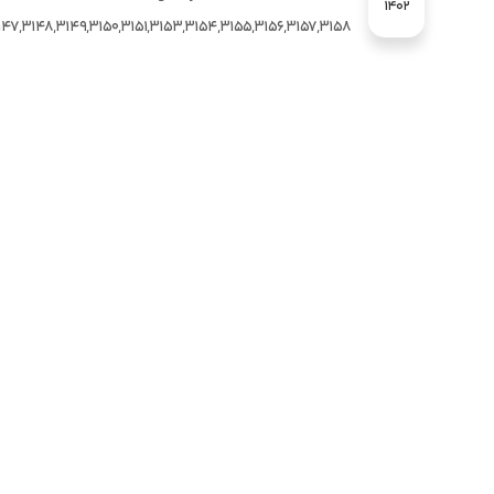
1402
47,3148,3149,3150,3151,3153,3154,3155,3156,3157,3158"]