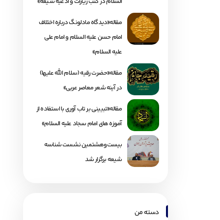
السلام در کتب زیارات و ادعیه شیعه»
مقاله«دیدگاه مادلونگ درباره اختلاف
امام حسن علیه السلام و امام علی
علیه السلام»
مقاله«حضرت رقیه (سلام الله علیها)
در آینه شعر معاصر عربی»
مقاله«تبیینی بر تاب آوری با استفاده از
آموزه های امام سجاد علیه السلام»
بیست‌وهشتمین نشست شناسه
شیعه برگزار شد
دسته من