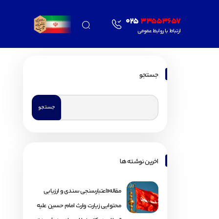
025
33553657
ارتباط با روابط عمومی
جستجو
اخرین نوشته ها
مقاله«اعتبارسنجی سندی و ارزیابی
محتوایی زیارت وارث امام حسین علیه