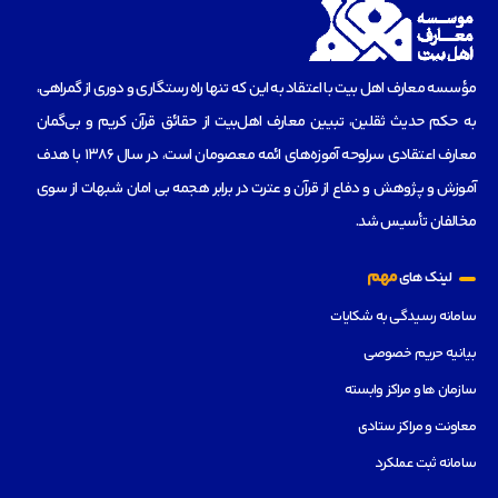
مؤسسه‌ معارف اهل بیت با اعتقاد به این که تنها راه رستگاری و دوری از گمراهی،
به حکم حدیث ثقلین، تبیین معارف اهل‌بیت از حقائق قرآن کریم و بی‌گمان
معارف اعتقادی سرلوحه آموزه‌های ائمه معصومان است، در سال 1386 با هدف
آموزش و پژوهش و دفاع از قرآن و عترت در برابر هجمه بی امان شبهات از سوی
مخالفان تأسیس شد.
مهم
لینک های
سامانه رسیدگی به شکایات
بیانیه حریم خصوصی
سازمان ها و مراکز وابسته
معاونت و مراکز ستادی
سامانه ثبت عملکرد