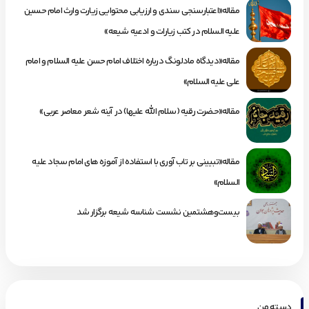
مقاله«اعتبارسنجی سندی و ارزیابی محتوایی زیارت وارث امام حسین
علیه السلام در کتب زیارات و ادعیه شیعه»
مقاله«دیدگاه مادلونگ درباره اختلاف امام حسن علیه السلام و امام
علی علیه السلام»
مقاله«حضرت رقیه (سلام الله علیها) در آینه شعر معاصر عربی»
مقاله«تبیینی بر تاب آوری با استفاده از آموزه های امام سجاد علیه
السلام»
بیست‌وهشتمین نشست شناسه شیعه برگزار شد
دسته من