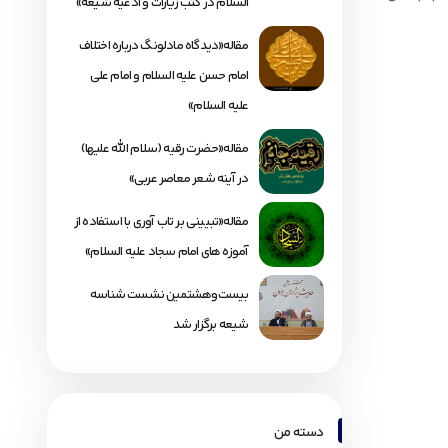
السلام در کتب زیارات و ادعیه شیعه»
مقاله«دیدگاه مادلونگ درباره اختلاف
امام حسن علیه السلام و امام علی
علیه السلام»
مقاله«حضرت رقیه (سلام الله علیها)
در آینه شعر معاصر عربی»
مقاله«تبیینی بر تاب آوری با استفاده از
آموزه های امام سجاد علیه السلام»
بیست‌وهشتمین نشست شناسه
شیعه برگزار شد
دسته من