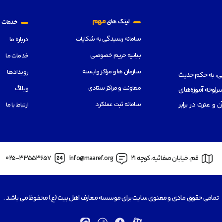
م
مهم
لینک های
خدمات
سامانه رسیدگی به شکایات
درباره ما
بیانیه حریم خصوصی
خدمات ما
سازمان ها و مراکز وابسته
رویدادها
هی، به حکم حدیث
معاونت و مراکز ستادی
وبلاگ
رلوحه آموزه‌های
سامانه ثبت عملکرد
از قرآن و عترت در برابر
ارتباط با ما
قم، خیابان صفائیه، کوچه 21
info@maaref.org
025-33553657
تمامی حقوق مادی و معنوی سایت برای موسسه معارف اهل بیت (ع) محفوظ می باشد .