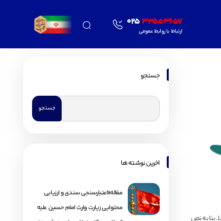
025
33553657
ارتباط با روابط عمومی
جستجو
اخرین نوشته ها
مقاله«اعتبارسنجی سندی و ارزیابی
محتوایی زیارت وارث امام حسین علیه
 ـ بنا به نص