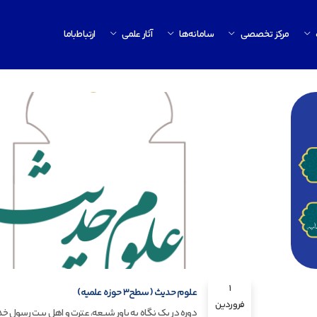
مرکز تخصصی
سامانه‌ها
آثار علمی
ارتباط‌باما
1
علوم حدیث (سطح3 حوزه علمیه)
فروردین
دوره در یک نگاه به باورِ شیعه، عترت و اهل بیتِ رسول خدا