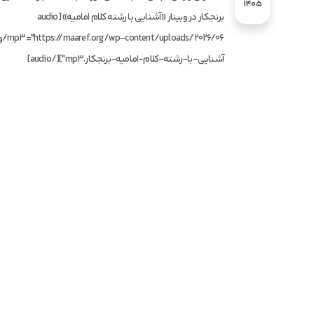
1405
برنجکار در وبینار «آشنایی با رشته کلام امامیه» [audio
ploads/2026/06
آشنایی-با-رشته-کلام-امامیه-برنجکار.mp3"][/audio]