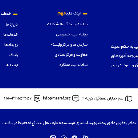
م
مهم
لینک های
خدمات
سامانه رسیدگی به شکایات
درباره ما
بیانیه حریم خصوصی
خدمات ما
سازمان ها و مراکز وابسته
رویدادها
هی، به حکم حدیث
معاونت و مراکز ستادی
وبلاگ
رلوحه آموزه‌های
سامانه ثبت عملکرد
از قرآن و عترت در برابر
ارتباط با ما
قم، خیابان صفائیه، کوچه 21
info@maaref.org
025-33553657
تمامی حقوق مادی و معنوی سایت برای موسسه معارف اهل بیت (ع) محفوظ می باشد .