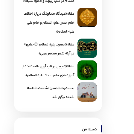
السلام در کتب زیارات و ادعیه شیعه»
مقاله«دیدگاه مادلونگ درباره اختلاف
امام حسن علیه السلام و امام علی
علیه السلام»
مقاله«حضرت رقیه (سلام الله علیها)
در آینه شعر معاصر عربی»
مقاله«تبیینی بر تاب آوری با استفاده از
آموزه های امام سجاد علیه السلام»
بیست‌وهشتمین نشست شناسه
شیعه برگزار شد
دسته من