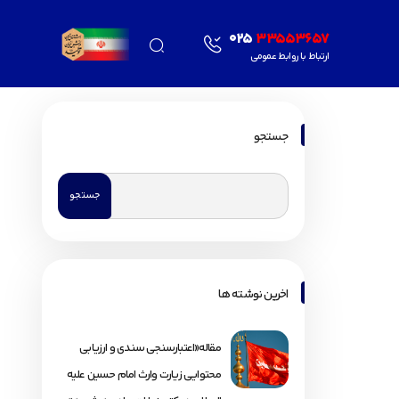
025
33553657
ارتباط با روابط عمومی
جستجو
اخرین نوشته ها
مقاله«اعتبارسنجی سندی و ارزیابی
محتوایی زیارت وارث امام حسین علیه