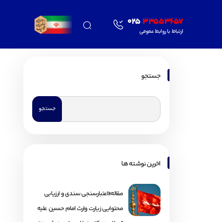
025
33553657
ارتباط با روابط عمومی
جستجو
اخرین نوشته ها
مقاله«اعتبارسنجی سندی و ارزیابی
محتوایی زیارت وارث امام حسین علیه