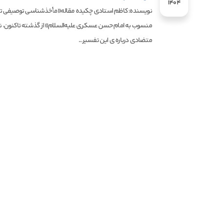
1404
نویسنده: کاظم استادی چکیده مقاله«مأخذشناسی توصیفی ت
منسوب به امام حسن عسکری علیه‌السلام» از گذشته تاکنون، ن
متضادی درباره ی این تفسیر...