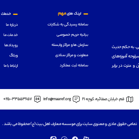
م
مهم
لینک های
خدمات
سامانه رسیدگی به شکایات
درباره ما
بیانیه حریم خصوصی
خدمات ما
سازمان ها و مراکز وابسته
رویدادها
هی، به حکم حدیث
معاونت و مراکز ستادی
وبلاگ
رلوحه آموزه‌های
سامانه ثبت عملکرد
از قرآن و عترت در برابر
ارتباط با ما
قم، خیابان صفائیه، کوچه 21
info@maaref.org
025-33553657
تمامی حقوق مادی و معنوی سایت برای موسسه معارف اهل بیت (ع) محفوظ می باشد .