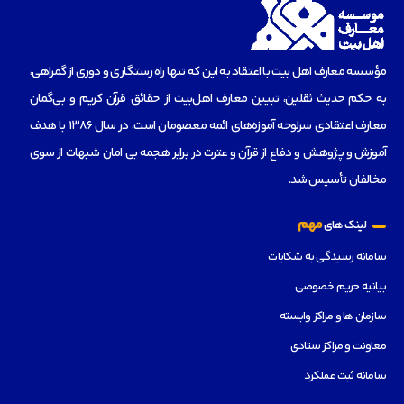
مؤسسه‌ معارف اهل بیت با اعتقاد به این که تنها راه رستگاری و دوری از گمراهی،
به حکم حدیث ثقلین، تبیین معارف اهل‌بیت از حقائق قرآن کریم و بی‌گمان
معارف اعتقادی سرلوحه آموزه‌های ائمه معصومان است، در سال 1386 با هدف
آموزش و پژوهش و دفاع از قرآن و عترت در برابر هجمه بی امان شبهات از سوی
مخالفان تأسیس شد.
مهم
لینک های
سامانه رسیدگی به شکایات
بیانیه حریم خصوصی
سازمان ها و مراکز وابسته
معاونت و مراکز ستادی
سامانه ثبت عملکرد