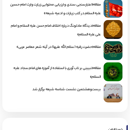
مقاله«اعتبارسنجی سندی و ارزیابی محتوایی زیارت وارث امام حسین
علیه السلام در کتب زیارات و ادعیه شیعه»
مقاله«دیدگاه مادلونگ درباره اختلاف امام حسن علیه السلام و امام
علی علیه السلام»
مقاله«حضرت رقیه (سلام الله علیها) در آینه شعر معاصر عربی»
مقاله«تبیینی بر تاب آوری با استفاده از آموزه های امام سجاد علیه
السلام»
بیست‌وهشتمین نشست شناسه شیعه برگزار شد
دسته من