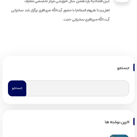
آیین افتتاحیه یازدهمین سال آموزشی مرکز تخصصی معارف
اهل‌بیت(علیهم السلام) با حضور آیت‌الله میرباقری برگزار شد سخنرانی
آیت الله میرباقری سخنرانی حجت...
جستجو
اخرین نوشته ها