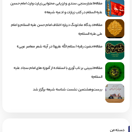
مقاله«اعتبارسنجی سندی و ارزیابی محتوایی زیارت وارث امام حسین
علیه السلام در کتب زیارات و ادعیه شیعه»
مقاله«دیدگاه مادلونگ درباره اختلاف امام حسن علیه السلام و امام
علی علیه السلام»
مقاله«حضرت رقیه (سلام الله علیها) در آینه شعر معاصر عربی»
مقاله«تبیینی بر تاب آوری با استفاده از آموزه های امام سجاد علیه
السلام»
بیست‌وهشتمین نشست شناسه شیعه برگزار شد
دسته من