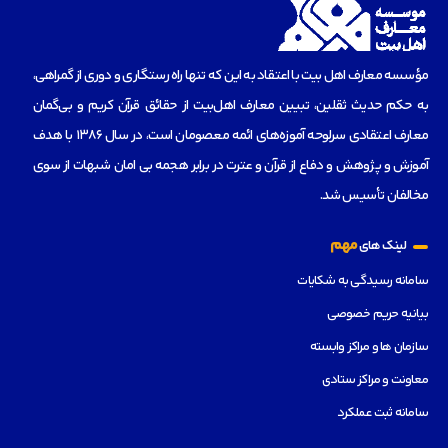
مؤسسه‌ معارف اهل بیت با اعتقاد به این که تنها راه رستگاری و دوری از گمراهی،
به حکم حدیث ثقلین، تبیین معارف اهل‌بیت از حقائق قرآن کریم و بی‌گمان
معارف اعتقادی سرلوحه آموزه‌های ائمه معصومان است، در سال 1386 با هدف
آموزش و پژوهش و دفاع از قرآن و عترت در برابر هجمه بی امان شبهات از سوی
مخالفان تأسیس شد.
مهم
لینک های
سامانه رسیدگی به شکایات
بیانیه حریم خصوصی
سازمان ها و مراکز وابسته
معاونت و مراکز ستادی
سامانه ثبت عملکرد