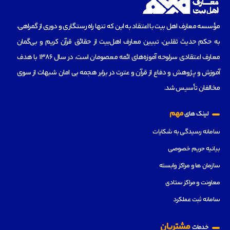
مؤسسه‌ معارف اهل بیت با اعتقاد به این که تنها راه رستگاری و دوری از گمراهی،
به حکم حدیث ثقلین، تبیین معارف اهل‌بیت از حقائق قرآن کریم و بی‌گمان
معارف اعتقادی سرلوحه آموزه‌های ائمه معصومان است، در سال 1386 با هدف
آموزش و پژوهش و دفاع از قرآن و عترت در برابر هجمه بی امان شبهات از سوی
مخالفان تأسیس شد.
مهم
لینک های
سامانه رسیدگی به شکایات
بیانیه حریم خصوصی
سازمان ها و مراکز وابسته
معاونت و مراکز ستادی
سامانه ثبت عملکرد
مشتریان
خدمات