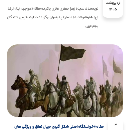
اردیبهشت
نویسنده: سیده زهرا جعفری فائزی چکیده مقاله «مواجهه ابناء الرضا
1405
(ع) با فرقه واقفیه» امامان(ع) رهبران برگزیده خداوند، تبیین کنندگان
پیام الهی...
4
مقاله«خواستگاه اصلی شکل گیری جریان نفاق و ویژگی های