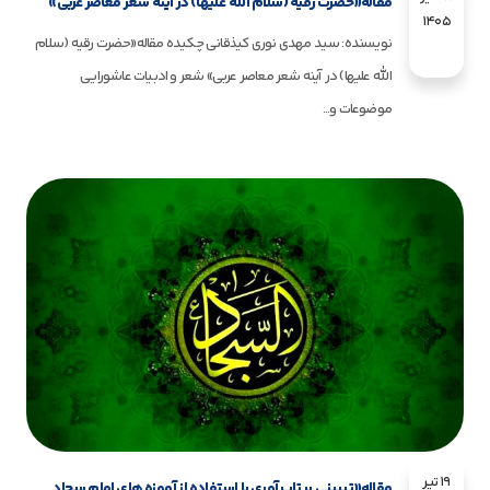
مقاله«حضرت رقیه (سلام الله علیها) در آینه شعر معاصر عربی»
1405
نویسنده: سید مهدی نوری کیذقانی چکیده مقاله«حضرت رقیه (سلام
الله علیها) در آینه شعر معاصر عربی» شعر و ادبیات عاشورایی
موضوعات و...
19 تیر
مقاله«تبیینی بر تاب آوری با استفاده از آموزه های امام سجاد