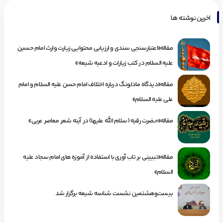
اخرین نوشته ها
مقاله«اعتبارسنجی سندی و ارزیابی محتوایی زیارت وارث امام حسین
علیه السلام در کتب زیارات و ادعیه شیعه»
مقاله«دیدگاه مادلونگ درباره اختلاف امام حسن علیه السلام و امام
علی علیه السلام»
مقاله«حضرت رقیه (سلام الله علیها) در آینه شعر معاصر عربی»
مقاله«تبیینی بر تاب آوری با استفاده از آموزه های امام سجاد علیه
السلام»
بیست‌وهشتمین نشست شناسه شیعه برگزار شد