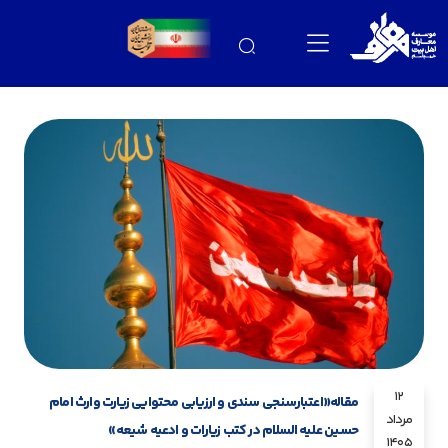
12
مقاله«اعتبارسنجی سندی و ارزیابی محتوایی زیارت وارث امام
مرداد
حسین علیه السلام در کتب زیارات و ادعیه شیعه»
1405