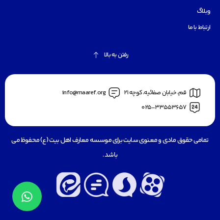
وبلاگ
ارتباط با ما
رفتن به بالا
قم، خیابان صفائیه، کوچه 21
info@maaref.org
025-33553657
تمامی حقوق مادی و معنوی سایت برای موسسه معارف اهل بیت (ع) محفوظ می
باشد .