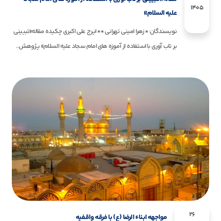
1405
علیه السلام»
نویسندگان: *زهرا امینی تهرانی **ایرج علی اکبری چکیده مقاله«تبیینی
بر تاب آوری با استفاده از آموزه های امام سجاد علیه السلام» پژوهش...
26
مواجهه ابناء الرضا (ع) با فرقه واقفیه