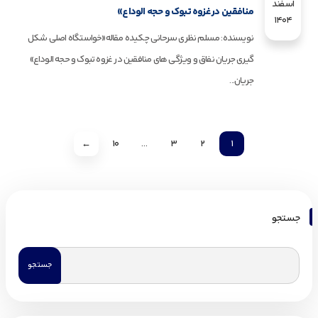
اسفند
منافقین در غزوه تبوک و حجه الوداع»
1404
نویسنده: مسلم نظری سرحانی چکیده مقاله«خواستگاه اصلی شکل
گیری جریان نفاق و ویژگی های منافقین در غزوه تبوک و حجه الوداع»
جریان...
←
10
…
3
2
1
جستجو